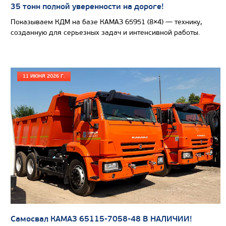
35 тонн полной уверенности на дороге!
Показываем КДМ на базе КАМАЗ 65951 (8×4) — технику,
созданную для серьезных задач и интенсивной работы.
11 ИЮНЯ 2026 Г.
Цена по запросу
Производитель
Э
Направление загрузки кузова
Вместимость кузова, м3
Масса загружаемых отходов, кг
Коэффициент уплотнения мусора
Модель шасси
КАМА
Самосвал КАМАЗ 65115-7058-48 В НАЛИЧИИ!