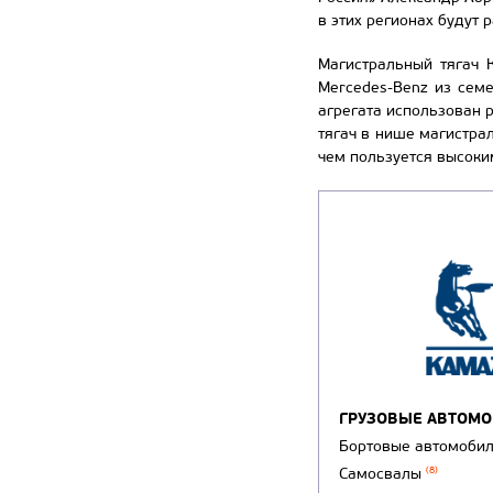
в этих регионах будут 
Магистральный тягач 
Merсеdes-Benz из сем
агрегата использован 
тягач в нише магистра
чем пользуется высоки
ГРУЗОВЫЕ АВТОМ
Бортовые автомоби
Самосвалы
(8)