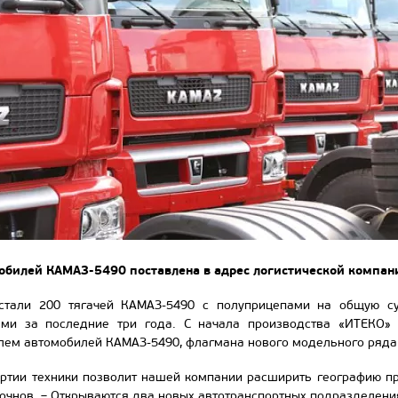
обилей КАМАЗ-5490 поставлена в адрес логистической компан
стали 200 тягачей КАМАЗ-5490 с полуприцепами на общую су
ми за последние три года. С начала производства «ИТЕКО» з
ем автомобилей КАМАЗ-5490, флагмана нового модельного ряда 
артии техники позволит нашей компании расширить географию пр
очнов. – Открываются два новых автотранспортных подразделени