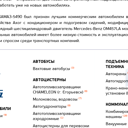
работать уже на новых автомобилях».
КАМАЗ-5490 был признан лучшим коммерческим автомобилем в
ейства Axor с кондиционером и подогревом сидений, модифици
рядный шестицилиндровый двигатель Merсеdes-Benz OM457LA мощн
льных автомобилей имеет более низкую стоимость и эксплуатацио
м спросом среди транспортных компаний.
АВТОБУСЫ
ПОДЪЕМНО
ТЕХНИКА
Вахтовые автобусы
(3)
Автокраны
АВТОЦИСТЕРНЫ
Автогидро
Автотопливозаправщики
Крано-ман
CHAMELEON (г. Егорьевск)
(8)
установки 
Молоковозы, водовозы
(7)
КОММУНАЛ
Автогудронаторы
(8)
ОБИЛИ
Комбиниро
Автотопливозаправщики
ли
(9)
машины
(18)
аэродромные
(1)
Вакуумные
Автоцистерны для перевозки