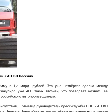
ии «ИТЕКО Россия».
мму в 1,2 млрд. рублей. Это уже четвёртая сделка между
акупила уже 400 таких тягачей, что позволяет назвать её
российского автопроизводителя.
исутствия, – отметил руководитель пресс-службы ООО «ИТЕКО
я в Перми и Новосибирске, после отбора водители-экспедиторы