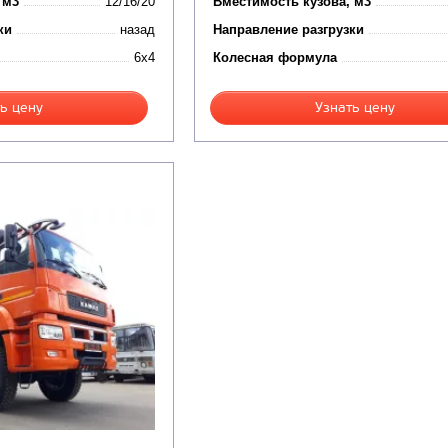
 м3
12/16/20
Вместимость кузова, м3
ки
назад
Направление разгрузки
6x4
Колесная формула
ь цену
Узнать цену