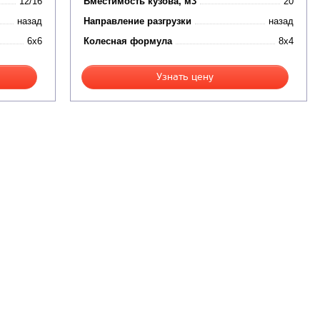
12/16
Вместимость кузова, м3
20
назад
Направление разгрузки
назад
6x6
Колесная формула
8x4
Узнать цену