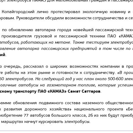
орт электробуса КАМАЗ для маломобильных граждан и пассажиро
 Копайгородский лично протестировал экологичную новинку и
ровым. Руководители обсудили возможности сотрудничества и се
 по обновлению автопарка города новейшей пассажирской техн
о производителя грузовой и пассажирской техники ПАО «КАМА
автобусов, работающих на метане. Также тестируем электробу
новление автопарка пассажирских предприятий в том числе по
кий
.
ою очередь, рассказал о широких возможностях компании в п
е работы на этом рынке и готовности к сотрудничеству.
«В про
350 электробусов. На следующий год у нас план около 500-600 эл
огичные автобусы на газомоторном топливе, которые успешно
скому транспорту ПАО «КАМАЗ» Самат Саттаров
.
грамме обновления подвижного состава наземного общественно
 развития дорожного хозяйства» национального проекта «Бе
иобретение 77 автобусов большого класса, 26 из них будут приоб
х маршрутах начнут курсировать электробусы.