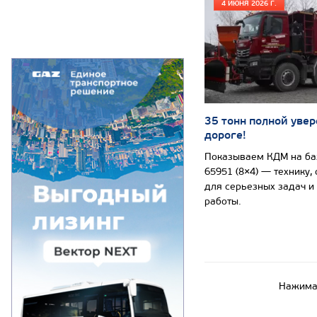
4 ИЮНЯ 2026 Г.
35 тонн полной увер
дороге!
Показываем КДМ на б
65951 (8×4) — технику,
для серьезных задач и
работы.
Нажимая