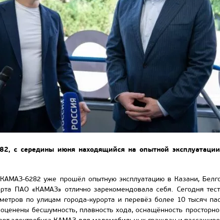
82, с середины июня находящийся на опытной эксплуатации 
 КАМАЗ-6282 уже прошёл опытную эксплуатацию в Казани, Белго
орта ПАО «КАМАЗ» отлично зарекомендовала себя. Сегодня тест
ометров по улицам города-курорта и перевёз более 10 тысяч па
оценены бесшумность, плавность хода, оснащённость просторног