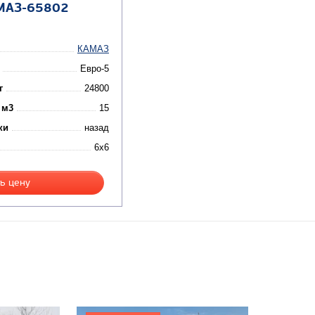
МАЗ-65802
КАМАЗ
Евро-5
г
24800
 м3
15
ки
назад
6x6
ь цену