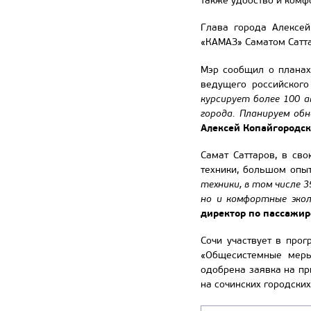
также удобство и комф
Глава города Алексей
«КАМАЗ» Саматом Сатта
Мэр сообщил о планах
ведущего российског
курсирует более 100 
города. Планируем об
Алексей Копайгородс
Самат Саттаров, в св
техники, большом опыт
техники, в том числе 
но и комфортные экол
директор по пассажир
Сочи участвует в про
«Общесистемные меры
одобрена заявка на пр
на сочинских городски