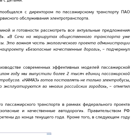
в с детьми.
 пообщался с директором по пассажирскому транспорту ПАО
рвисного обслуживания электротранспорта.
икой и готовности рассмотреть все актуальные предложения
З».
«В Сочи на маршрутах общественного транспорта уже
сы. Это важная часть экологического проекта администрации
 нацпроекту «Безопасные качественные дороги»
, – подчеркнул
роизводстве современных эффективных моделей пассажирской
шлом году мы выпустили более 2 тысяч единиц пассажирской
ектробусов. «КАМАЗ» готов поставлять не только электробусы,
 эксплуатируются во многих российских городах»
, – отметил
го пассажирского транспорта в рамках федерального проекта
зопасные и качественные автодороги». Правительством РФ
ретены до конца текущего года. Кроме того, в следующем году