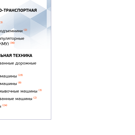
-ТРАНСПОРТНАЯ
(3)
подъемники
(2)
ипуляторные
(КМУ)
(36)
ЬНАЯ ТЕХНИКА
ванные дорожные
 машины
(15)
 машины
(8)
мывочные машины
(3)
ванные машины
(2)
ы
(24)