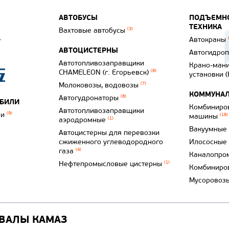
АВТОБУСЫ
ПОДЪЕМНО
ТЕХНИКА
Вахтовые автобусы
(3)
Автокраны
АВТОЦИСТЕРНЫ
Автогидро
Автотопливозаправщики
Крано-ман
CHAMELEON (г. Егорьевск)
(8)
установки 
Молоковозы, водовозы
(7)
КОММУНАЛ
Автогудронаторы
(8)
ОБИЛИ
Комбиниро
Автотопливозаправщики
ли
(9)
машины
(18)
аэродромные
(1)
Вакуумные
Автоцистерны для перевозки
сжиженного углеводородного
Илососные
газа
(4)
Каналопро
Нефтепромысловые цистерны
(1)
Комбиниро
Мусоровоз
ВАЛЫ КАМАЗ