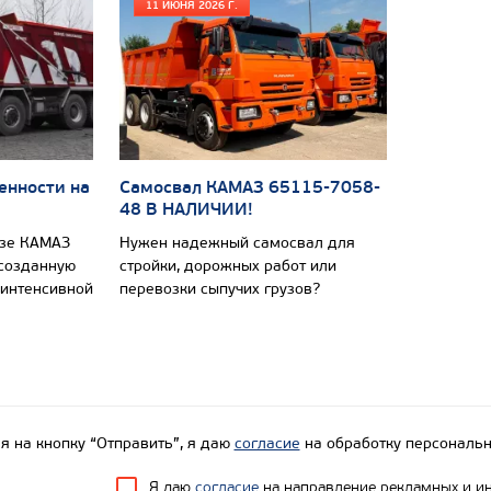
11 ИЮНЯ 2026 Г.
енности на
Самосвал КАМАЗ 65115-7058-
48 В НАЛИЧИИ!
азе КАМАЗ
Нужен надежный самосвал для
 созданную
стройки, дорожных работ или
 интенсивной
перевозки сыпучих грузов?
 на кнопку “Отправить”, я даю
согласие
на обработку персональн
Я даю
согласие
на направление рекламных и и