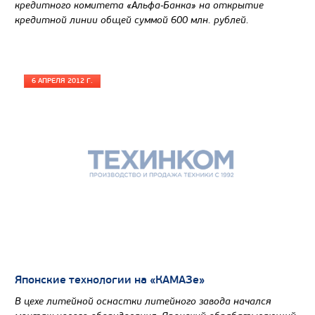
кредитного комитета «Альфа-Банка» на открытие
Цена по запросу
кредитной линии общей суммой 600 млн. рублей.
Производитель
Экологический класс
6 АПРЕЛЯ 2012 Г.
Грузоподъемность, кг
Вместимость кузова, м3
Направление разгрузки
Колесная формула
Узнать цену
Японские технологии на «КАМАЗе»
В цехе литейной оснастки литейного завода начался