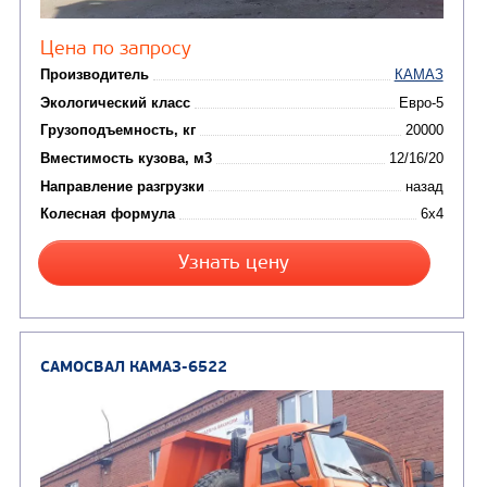
КОММУНАЛЬНАЯ
АВТОБУСЫ
ТЕХНИКА
(3)
Вахтовые автобусы
Комбинированные дор
(18)
машины
АВТОЦИСТЕРНЫ
(15)
Вакуумные машины
Автотопливозаправщики
(8)
CHAMELEON (г. Егорьевск)
(8)
Илососные машины
(7)
Молоковозы, водовозы
Каналопромывочные 
(8)
Автогудронаторы
Комбинированные ма
(24)
Мусоровозы
САМОСВАЛ КАМАЗ-6520
В НАЛИЧИИ