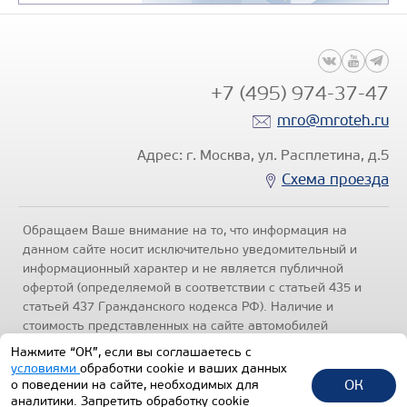
+7 (495) 974-37-47
mro@mroteh.ru
Адрес: г. Москва, ул. Расплетина, д.5
Схема проезда
Обращаем Ваше внимание на то, что информация на
данном сайте носит исключительно уведомительный и
информационный характер и не является публичной
офертой (определяемой в соответствии с статьей 435 и
статьей 437 Гражданского кодекса РФ). Наличие и
стоимость представленных на сайте автомобилей
уточняйте по телефонам отделов продаж, представленных
Нажмите “ОК”, если вы соглашаетесь с
в разделе "Контакты" настоящего ресурса.
Политика
условиями
обработки cookie и ваших данных
конфиденциальности
.
ОК
о поведении на сайте, необходимых для
аналитики. Запретить обработку cookie