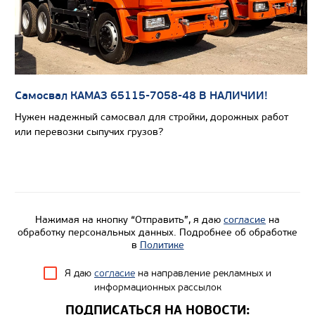
Цена по запросу
Самосвал КАМАЗ 65115-7058-48 В НАЛИЧИИ!
Производитель
Нужен надежный самосвал для стройки, дорожных работ
Нагрузка на ССУ, кг
или перевозки сыпучих грузов?
Экологический класс
Колесная формула
Узнать цену
Нажимая на кнопку “Отправить”, я даю
согласие
на
обработку персональных данных. Подробнее об обработке
в
Политике
Я даю
согласие
на направление рекламных и
информационных рассылок
ПОДПИСАТЬСЯ НА НОВОСТИ: