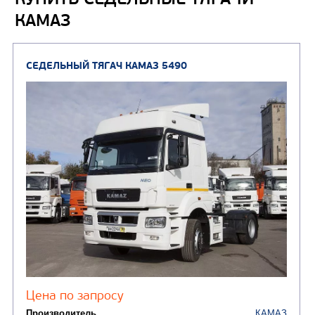
ПОДЪЕМНО-
КАМАЗ
(9)
Бортовые автомобили
ТРАНСПОРТНАЯ Т
(8)
Самосвалы
(3)
Автокраны
(8)
Седельные тягачи
Автогидроподъемник
(2)
Автофургоны
Крано-манипуляторны
(36)
установки (КМУ)
(12)
Шасси
КОММУНАЛЬНАЯ
АВТОБУСЫ
ТЕХНИКА
(3)
Вахтовые автобусы
Комбинированные дор
(18)
машины
АВТОЦИСТЕРНЫ
(15)
Вакуумные машины
Автотопливозаправщики
(8)
CHAMELEON (г. Егорьевск)
(8)
Илососные машины
(7)
Молоковозы, водовозы
Каналопромывочные 
(8)
Автогудронаторы
Комбинированные ма