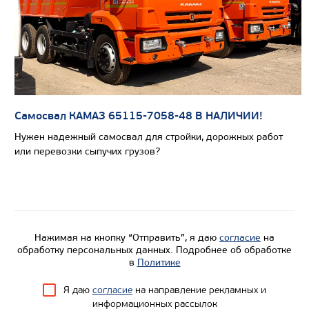
Производитель
Экологический класс
Грузоподъемность, кг
Вместимость кузова, м3
Направление разгрузки
Самосвал КАМАЗ 65115-7058-48 В НАЛИЧИИ!
Колесная формула
Нужен надежный самосвал для стройки, дорожных работ
или перевозки сыпучих грузов?
Узнать цену
Нажимая на кнопку “Отправить”, я даю
согласие
на
обработку персональных данных. Подробнее об обработке
в
Политике
Я даю
согласие
на направление рекламных и
информационных рассылок