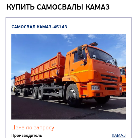
КУПИТЬ САМОСВАЛЫ КАМАЗ
Автотопливозаправщи
(1)
аэродромные
Автоцистерны для пер
сжиженного углеводор
(4)
газа
Нефтепромысловые ц
ГРУЗОВЫЕ АВТОМОБИЛИ
ПОДЪЕМНО-
(9)
Бортовые автомобили
ТРАНСПОРТНАЯ Т
(8)
Самосвалы
(3)
Автокраны
(8)
Седельные тягачи
Автогидроподъемник
(2)
Автофургоны
Крано-манипуляторны
(36)
установки (КМУ)
(12)
Шасси