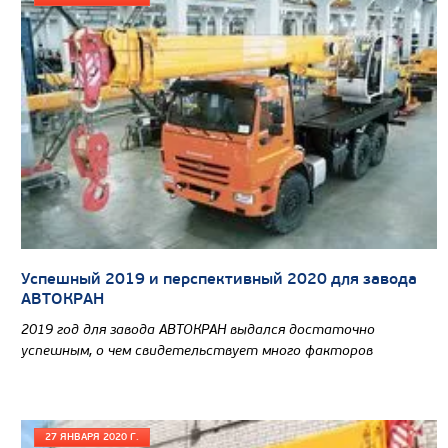
Цена по запросу
Производитель
Экологический класс
Грузоподъемность, кг
Вместимость кузова, м3
Направление разгрузки
Колесная формула
Успешный 2019 и перспективный 2020 для завода
Узнать цену
АВТОКРАН
2019 год для завода АВТОКРАН выдался достаточно
успешным, о чем свидетельствует много факторов
27 ЯНВАРЯ 2020 Г.