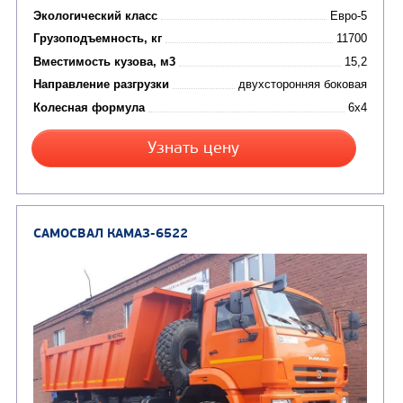
КОММУНАЛЬНАЯ
АВТОБУСЫ
ТЕХНИКА
(3)
Вахтовые автобусы
Комбинированные дор
(18)
машины
АВТОЦИСТЕРНЫ
(15)
Вакуумные машины
Автотопливозаправщики
(8)
CHAMELEON (г. Егорьевск)
(8)
Илососные машины
(7)
Молоковозы, водовозы
Каналопромывочные 
(8)
Автогудронаторы
Комбинированные ма
(24)
Мусоровозы
САМОСВАЛ КАМАЗ-45143