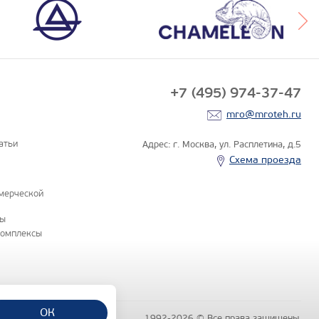
+7 (495) 974-37-47
mro@mroteh.ru
атьи
Адрес: г. Москва, ул. Расплетина, д.5
Схема проезда
мерческой
ны
комплексы
ОК
1992-2026 © Все права защищены.
бличной офертой