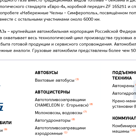
иродного газа вместо традиционных видов топлива – бензина и д
логического стандарта «Евро-4», коробкой передач ZF 16S251 и с
топробеге «Набережные Челны – Симферополь», посвящённом попу
вместе с остальными участниками около 6000 км.
АЗ» – крупнейшая автомобильная корпорация Российской Федера
а охватывает весь технологический цикл производства грузовых а
сбыта готовой продукции и сервисного сопровождения. Автомоби
ежные аналоги. Грузовые автомобили представлены более чем 5
АВТОБУСЫ
ПОДЪЕМНО
ТЕХНИКА
Вахтовые автобусы
(3)
Автокраны
АВТОЦИСТЕРНЫ
Автогидро
Автотопливозаправщики
Крано-ман
CHAMELEON (г. Егорьевск)
(8)
установки 
Молоковозы, водовозы
(7)
КОММУНАЛ
Автогудронаторы
(8)
ОБИЛИ
Комбиниро
Автотопливозаправщики
ли
(9)
машины
(18)
аэродромные
(1)