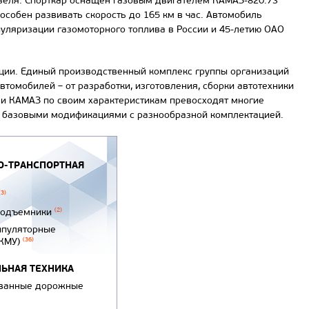
изеля. Спорткар оснащён газовым двигателем КАМАЗ-820.73
пособен развивать скорость до 165 км в час. Автомобиль
ляризации газомоторного топлива в России и 45-летию ОАО
ции. Единый производственный комплекс группы организаций
втомобилей – от разработки, изготовления, сборки автотехники
ли КАМАЗ по своим характеристикам превосходят многие
0 базовыми модификациями с разнообразной комплектацией.
-ТРАНСПОРТНАЯ
(3)
подъемники
(2)
ипуляторные
(КМУ)
(36)
ЬНАЯ ТЕХНИКА
ванные дорожные