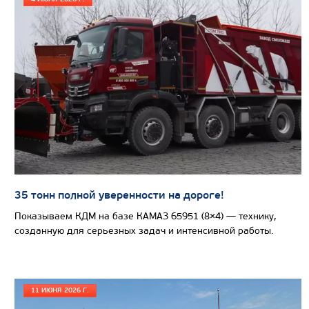
Цена по запросу
Производитель
Экологический класс
35 тонн полной уверенности на дороге!
Грузоподъемность, кг
Показываем КДМ на базе КАМАЗ 65951 (8×4) — технику,
созданную для серьезных задач и интенсивной работы.
Вместимость кузова, м3
Направление разгрузки
Колесная формула
11 ИЮНЯ 2026 Г.