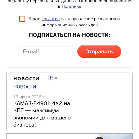
обработку персональных данных. Подробнее об обработке
в
Политике
Я даю
согласие
на направление рекламных и
информационных рассылок
Цена по запросу
ПОДПИСАТЬСЯ НА НОВОСТИ:
Производитель
Экологический класс
Грузоподъемность, кг
Вместимость кузова, м3
Все
НОВОСТИ
Направление разгрузки
новости
Колесная формула
13 июля 2026 г.
КАМАЗ-54901 4×2 на
Узнать цену
КПГ — максимум
экономии для вашего
бизнеса!