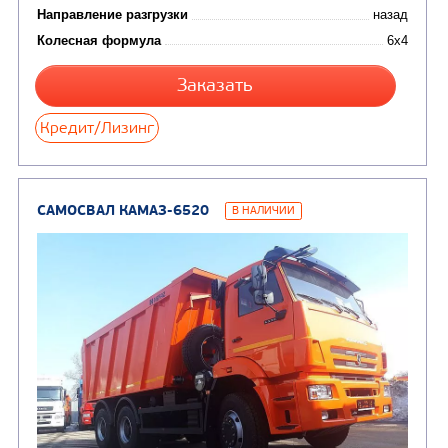
КОММУНАЛЬНАЯ
АВТОБУСЫ
ТЕХНИКА
(3)
Вахтовые автобусы
Комбинированные дор
(18)
машины
АВТОЦИСТЕРНЫ
(15)
Вакуумные машины
Автотопливозаправщики
(8)
CHAMELEON (г. Егорьевск)
(8)
Илососные машины
(7)
Молоковозы, водовозы
Каналопромывочные 
(8)
Автогудронаторы
Комбинированные ма
(24)
Мусоровозы