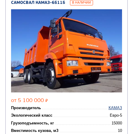
Автотопливозаправщи
(1)
аэродромные
Автоцистерны для пер
сжиженного углеводор
(4)
газа
Нефтепромысловые ц
ГРУЗОВЫЕ АВТОМОБИЛИ
ПОДЪЕМНО-
(9)
Бортовые автомобили
ТРАНСПОРТНАЯ Т
(8)
Самосвалы
(3)
Автокраны
(8)
Седельные тягачи
Автогидроподъемник
(2)
Автофургоны
Крано-манипуляторны
(36)
установки (КМУ)
(12)
Шасси