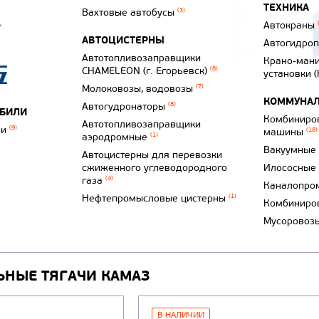
ТЕХНИКА
Вахтовые автобусы
(3)
Автокраны
АВТОЦИСТЕРНЫ
Автогидро
Автотопливозаправщики
Крано-ман
CHAMELEON (г. Егорьевск)
(8)
установки 
Молоковозы, водовозы
(7)
КОММУНАЛ
Автогудронаторы
(8)
ОБИЛИ
Комбиниро
Автотопливозаправщики
ли
(9)
машины
(18)
аэродромные
(1)
Вакуумные
Автоцистерны для перевозки
сжиженного углеводородного
Илососные
газа
(4)
Каналопро
Нефтепромысловые цистерны
(1)
Комбиниро
Мусоровоз
ЬНЫЕ ТЯГАЧИ КАМАЗ
В НАЛИЧИИ