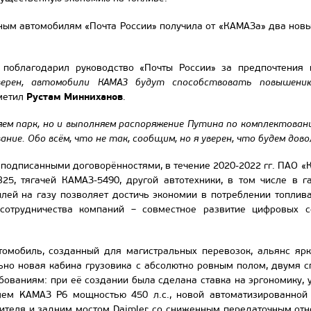
ным автомобилям «Почта России» получила от «КАМАЗа» два новы
 поблагодарил руководство «Почты России» за предпочтения 
верен, автомобили КАМАЗ будут способствовать повышени
Рустам Минниханов
тметил
.
ем парк, но и выполняем распоряжение Путина по комплектован
ние. Обо всём, что не так, сообщим, но я уверен, что будем довол
е подписанными договорённостями, в течение 2020-2022 гг. ПАО «
25, тягачей КАМАЗ-5490, другой автотехники, в том числе в 
илей на газу позволяет достичь экономии в потреблении топлив
 сотрудничества компаний – совместное развитие цифровых с
томобиль, созданный для магистральных перевозок, альянс ярко
ьно новая кабина грузовика с абсолютно ровным полом, двумя с
ованиям: при её создании была сделана ставка на эргономику, 
ем KAMAЗ Р6 мощностью 450 л.с., новой автоматизированной 
ителя и задним мостом Daimler со сниженным передаточным отн