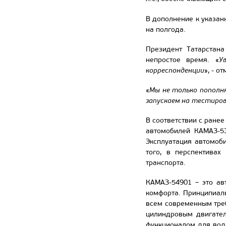
В дополнение к указан
на полгода.
Президент Татарстана
непростое время. «
У
корреспонденции
», - о
«
Мы не только пополня
запускаем на тестирова
В соответствии с ране
автомобилей КАМАЗ-53
Эксплуатация автомоб
того, в перспективах
транспорта.
КАМАЗ-54901 – это ав
комфорта. Принципиал
всем современным треб
цилиндровым двигател
функционалом для вод