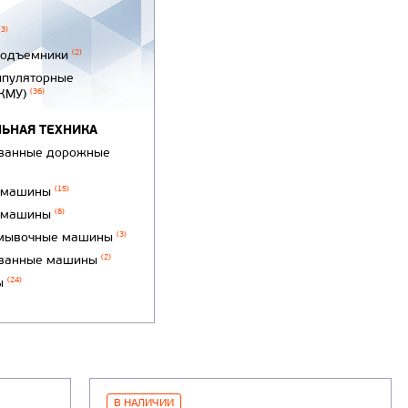
(3)
подъемники
(2)
ипуляторные
(КМУ)
(36)
ЬНАЯ ТЕХНИКА
ванные дорожные
 машины
(15)
 машины
(8)
мывочные машины
(3)
ванные машины
(2)
ы
(24)
В НАЛИЧИИ