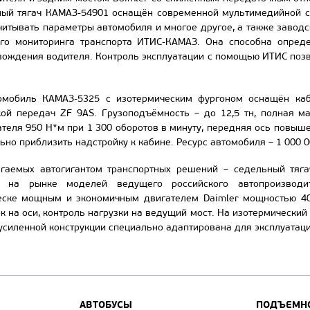
ный тягач КАМАЗ-54901 оснащён современной мультимедийной си
считывать параметры автомобиля и многое другое, а также заво
ого мониторинга транспорта ИТИС-КАМАЗ. Она способна опреде
 вождения водителя. Контроль эксплуатации с помощью ИТИС позво
омобиль КАМАЗ-5325 с изотермическим фургоном оснащён каби
кой передач ZF 9AS. Грузоподъёмность – до 12,5 тн, полная м
теля 950 Н*м при 1 300 оборотов в минуту, передняя ось повыш
но приблизить надстройку к кабине. Ресурс автомобиля – 1 000 0
гаемых автогигантом транспортных решений – седельный тяга
х на рынке моделей ведущего российского автопроизводи
еске мощным и экономичным двигателем Daimler мощностью 40
к на оси, контроль нагрузки на ведущий мост. На изотермически
 усиленной конструкции специально адаптирована для эксплуатац
АВТОБУСЫ
ПОДЪЕМНО