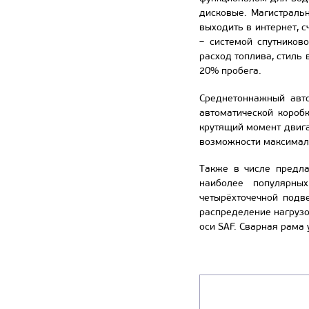
дисковые. Магистраль
выходить в интернет, 
– системой спутников
расход топлива, стиль
20% пробега.
Среднетоннажный авт
автоматической короб
крутящий момент двига
возможности максималь
Также в числе предла
наиболее популярны
четырёхточечной подв
распределение нагрузо
оси SAF. Сварная рама