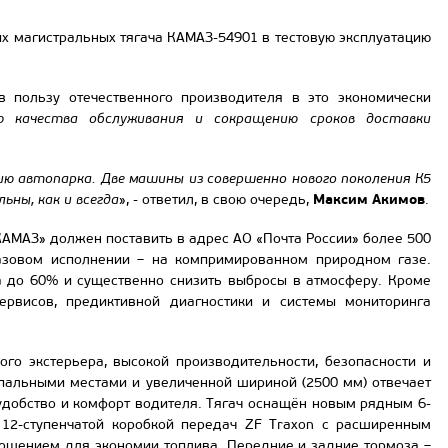
х магистральных тягача КАМАЗ-54901 в тестовую эксплуатацию
в пользу отечественного производителя в это экономически
ю качества обслуживания и сокращению сроков доставки
ию автопарка. Две машины из совершенно нового поколения К5
Максим Акимов
ьны, как и всегда
», - ответил, в свою очередь,
.
КАМАЗ» должен поставить в адрес АО «Почта России» более 500
газовом исполнении – на компримированном природном газе.
а до 60% и существенно снизить выбросы в атмосферу. Кроме
ервисов, предиктивной диагностики и системы мониторинга
го экстерьера, высокой производительности, безопасности и
пальными местами и увеличенной шириной (2500 мм) отвечает
удобство и комфорт водителя. Тягач оснащён новым рядным 6-
12-ступенчатой коробкой передач ZF Traxon с расширенным
ошением для экономии топлива. Передние и задние тормоза –