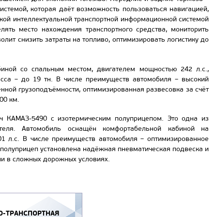
стемой, которая даёт возможность пользоваться навигацией,
дской интеллектуальной транспортной информационной системой
лять место нахождения транспортного средства, мониторить
лит снизить затраты на топливо, оптимизировать логистику до
ной со спальным местом, двигателем мощностью 242 л.с.,
асса – до 19 тн. В числе преимуществ автомобиля – высокий
енной грузоподъёмности, оптимизированная развесовка за счёт
00 км.
ч КАМАЗ-5490 с изотермическим полуприцепом. Это одна из
теля. Автомобиль оснащён комфортабельной кабиной на
1 л.с. В числе преимуществ автомобиля – оптимизированное
й полуприцеп установлена надёжная пневматическая подвеска и
ии в сложных дорожных условиях.
-ТРАНСПОРТНАЯ