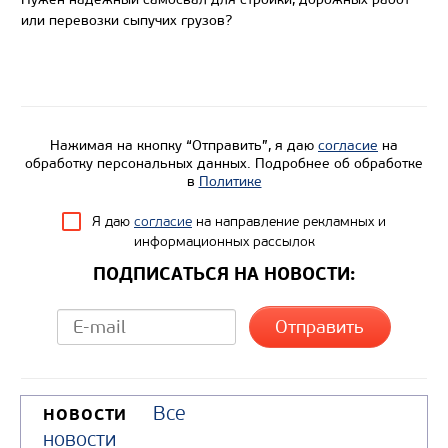
или перевозки сыпучих грузов?
Экологический класс
Грузоподъемность, кг
Вместимость кузова, м3
Направление разгрузки
Нажимая на кнопку “Отправить”, я даю
согласие
на
Колесная формула
обработку персональных данных. Подробнее об обработке
в
Политике
Узнать цену
Я даю
согласие
на направление рекламных и
информационных рассылок
ПОДПИСАТЬСЯ НА НОВОСТИ:
Все
НОВОСТИ
новости