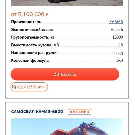
(15)
Вакуумные машины
Автотопливозаправщики
(8)
CHAMELEON (г. Егорьевск)
(8)
Илососные машины
(7)
Молоковозы, водовозы
Каналопромывочные 
(8)
Автогудронаторы
Комбинированные ма
(24)
Мусоровозы
САМОСВАЛ КАМАЗ-65115
В НАЛИЧИИ