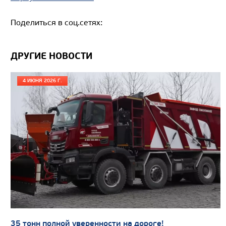
Поделиться в соц.сетях:
Цена по запросу
ДРУГИЕ НОВОСТИ
Производитель
Экологический класс
4 ИЮНЯ 2026 Г.
Грузоподъемность, кг
Вместимость кузова, м3
Направление разгрузки
Колесная формула
Узнать цену
35 тонн полной уверенности на дороге!
САМОСВАЛ КАМАЗ-65802