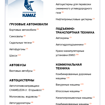
Автотопливозаправщи
(1)
аэродромные