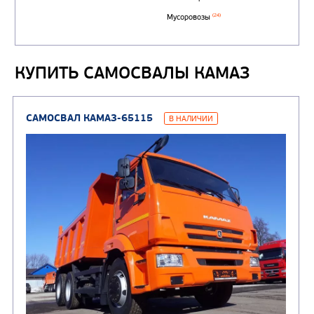
Автоцистерны для пер
сжиженного углеводор
(4)
газа
КУПИТЬ САМОСВАЛЫ КАМАЗ
Нефтепромысловые ц
ГРУЗОВЫЕ АВТОМОБИЛИ
ПОДЪЕМНО-
(9)
Бортовые автомобили
ТРАНСПОРТНАЯ Т
(8)
Самосвалы
(3)
Автокраны
(8)
Седельные тягачи
Автогидроподъемник
(2)
Автофургоны
Крано-манипуляторны
(36)
установки (КМУ)
(12)
Шасси
КОММУНАЛЬНАЯ
АВТОБУСЫ
ТЕХНИКА
(3)
Вахтовые автобусы
Комбинированные дор
(18)
машины
АВТОЦИСТЕРНЫ