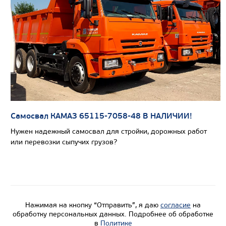
Самосвал КАМАЗ 65115-7058-48 В НАЛИЧИИ!
Нужен надежный самосвал для стройки, дорожных работ
Цена по запросу
или перевозки сыпучих грузов?
Производитель
Экологический класс
Грузоподъемность, кг
Нажимая на кнопку “Отправить”, я даю
согласие
на
Вместимость кузова, м3
обработку персональных данных. Подробнее об обработке
в
Политике
Направление разгрузки