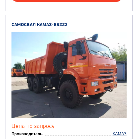
от 5 100 000
₽
Производитель
Экологический класс
Грузоподъемность, кг
Вместимость кузова, м3
Направление разгрузки
Колесная формула
Заказать
Кредит/Лизинг
САМОСВАЛ КАМАЗ-6520
В НАЛИЧИИ