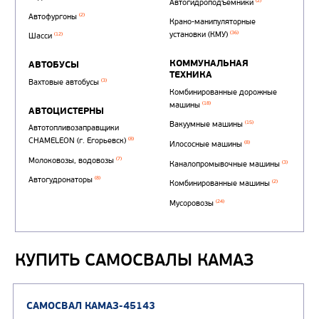
Автотопливозаправщи
(1)
аэродромные
Автоцистерны для пер
КУПИТЬ САМОСВАЛЫ КАМАЗ
сжиженного углеводор
(4)
газа
Нефтепромысловые ц