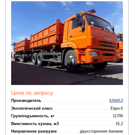
ГРУЗОВЫЕ АВТОМОБИЛИ
ПОДЪЕМНО-
(9)
Бортовые автомобили
ТРАНСПОРТНАЯ Т
(8)
Самосвалы
(3)
Автокраны
(8)
Седельные тягачи
Автогидроподъемник
(2)
Автофургоны
Крано-манипуляторны
(36)
установки (КМУ)
(12)
Шасси
КОММУНАЛЬНАЯ
АВТОБУСЫ
ТЕХНИКА
(3)
Вахтовые автобусы
Комбинированные дор
(18)
машины
АВТОЦИСТЕРНЫ
(15)
Вакуумные машины
Автотопливозаправщики
(8)
CHAMELEON (г. Егорьевск)
(8)
Илососные машины
(7)
Молоковозы, водовозы
Каналопромывочные 
(8)
Автогудронаторы
Комбинированные ма