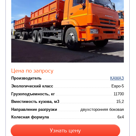
(15)
Вакуумные машины
Автотопливозаправщики
(8)
CHAMELEON (г. Егорьевск)
(8)
Илососные машины
(7)
Молоковозы, водовозы
Каналопромывочные 
(8)
Автогудронаторы
Комбинированные ма
(24)
Мусоровозы
САМОСВАЛ КАМАЗ-45143