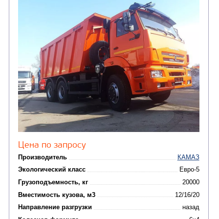
(2)
Автофургоны
Крано-манипуляторны
(36)
установки (КМУ)
(12)
Шасси
КОММУНАЛЬНАЯ
АВТОБУСЫ
ТЕХНИКА
(3)
Вахтовые автобусы
Комбинированные дор
(18)
машины
АВТОЦИСТЕРНЫ
(15)
Вакуумные машины
Автотопливозаправщики
(8)
CHAMELEON (г. Егорьевск)
(8)
Илососные машины
(7)
Молоковозы, водовозы
Каналопромывочные 
(8)
Автогудронаторы
Комбинированные ма
(24)
Мусоровозы