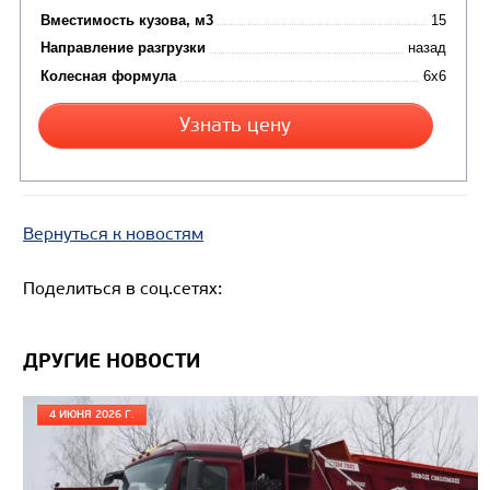
Вернуться к новостям
Цена по запросу
Поделиться в соц.сетях:
Производитель
Экологический класс
ДРУГИЕ НОВОСТИ
Грузоподъемность, кг
Вместимость кузова, м3
4 ИЮНЯ 2026 Г.
Направление разгрузки
Колесная формула