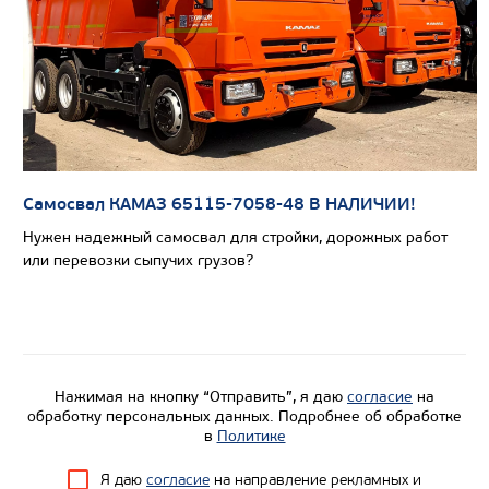
Цена по запросу
Производитель
Экологический класс
Самосвал КАМАЗ 65115-7058-48 В НАЛИЧИИ!
Грузоподъемность, кг
Нужен надежный самосвал для стройки, дорожных работ
или перевозки сыпучих грузов?
Вместимость кузова, м3
Направление разгрузки
Колесная формула
Узнать цену
Нажимая на кнопку “Отправить”, я даю
согласие
на
обработку персональных данных. Подробнее об обработке
в
Политике
Я даю
согласие
на направление рекламных и