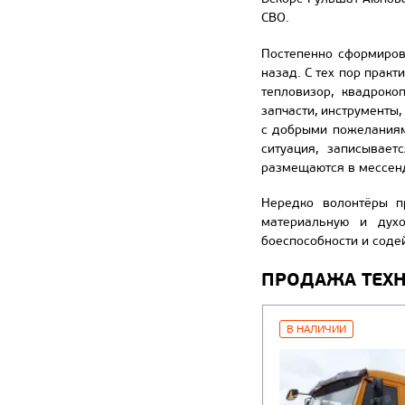
СВО.
Постепенно сформиров
назад. С тех пор прак
тепловизор, квадроко
запчасти, инструменты
с добрыми пожеланиям
ситуация, записывае
размещаются в мессен
Нередко волонтёры п
материальную и духо
боеспособности и соде
ПРОДАЖА ТЕХ
В НАЛИЧИИ