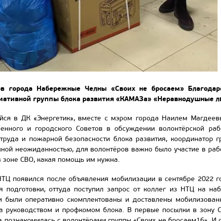
ов города Набережные Челны «Своих не бросаем» Благода
циативной группы блока развития «КАМАЗа» «Неравнодушные л
ейся в ДК «Энергетик», вместе с мэром города Наилем Магдее
венного и городского Советов в обсуждении волонтёрской ра
 труда и пожарной безопасности блока развития, координатор
ной неожиданностью, для волонтёров важно было участие в рабо
 зоне СВО, какая помощь им нужна.
ТЦ появился после объявления мобилизации в сентябре 2022 го
я подготовки, оттуда поступил запрос от коллег из НТЦ на н
и были оперативно скомплектованы и доставлены мобилизован
 руководством и профкомом блока. В первые посылки в зону С
 познакомилась с волонтёрами группы «Своих не бросаем16». И 