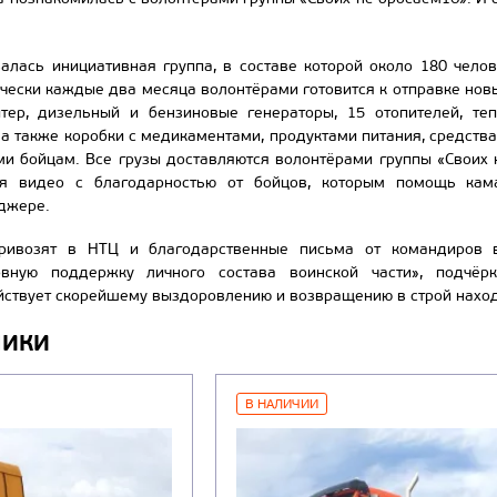
алась инициативная группа, в составе которой около 180 чел
тически каждые два месяца волонтёрами готовится к отправке нов
птер, дизельный и бензиновые генераторы, 15 отопителей, те
, а также коробки с медикаментами, продуктами питания, средст
и бойцам. Все грузы доставляются волонтёрами группы «Своих н
тся видео с благодарностью от бойцов, которым помощь ка
джере.
ривозят в НТЦ и благодарственные письма от командиров в
вную поддержку личного состава воинской части», подчёр
йствует скорейшему выздоровлению и возвращению в строй нахо
НИКИ
В НАЛИЧИИ