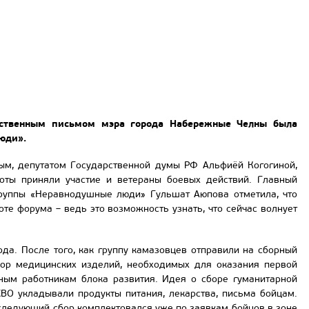
рственным письмом мэра города Набережные Челны была
юди».
вым, депутатом Государственной думы РФ Альфиёй Когогиной,
боты приняли участие и ветераны боевых действий. Главный
 группы «Неравнодушные люди» Гульшат Аюпова отметила, что
те форума – ведь это возможность узнать, что сейчас волнует
да. После того, как группу камазовцев отправили на сборный
абор медицинских изделий, необходимых для оказания первой
ным работникам блока развития. Идея о сборе гуманитарной
ВО укладывали продукты питания, лекарства, письма бойцам.
следующий сбор комплектовался уже по заявкам бойцов в зоне