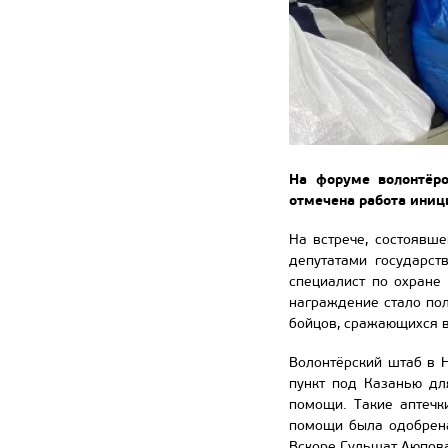
На форуме волонтёр
отмечена работа ини
На встрече, состоявш
депутатами государст
специалист по охране
награждение стало пол
бойцов, сражающихся в
Волонтёрский штаб в Н
пункт под Казанью дл
помощи. Такие аптечк
помощи была одобрена
Вскоре Гульшат Аюпова