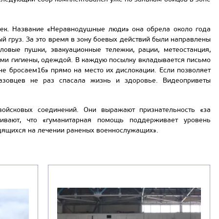
овек. Название «Неравнодушные люди» она обрела около года
ый груз. За это время в зону боевых действий были направлены
пловые пушки, эвакуационные тележки, рации, метеостанция,
вами гигиены, одеждой. В каждую посылку вкладывается письмо
е бросаем16» прямо на место их дислокации. Если позволяет
мазовцев не раз спасала жизнь и здоровье. Видеоприветы
ойсковых соединений. Они выражают признательность «за
кивают, что «гуманитарная помощь поддерживает уровень
дящихся на лечении раненых военнослужащих».