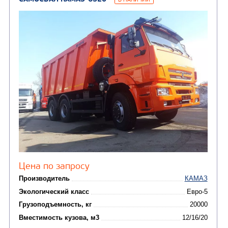
КОММУНАЛЬНАЯ
АВТОБУСЫ
ТЕХНИКА
(3)
Вахтовые автобусы
Комбинированные дор
(18)
машины
АВТОЦИСТЕРНЫ
(15)
Вакуумные машины
Автотопливозаправщики
(8)
CHAMELEON (г. Егорьевск)
(8)
Илососные машины
(7)
Молоковозы, водовозы
Каналопромывочные 
(8)
Автогудронаторы
Комбинированные ма
(24)
Мусоровозы
САМОСВАЛ КАМАЗ-6520
В НАЛИЧИИ