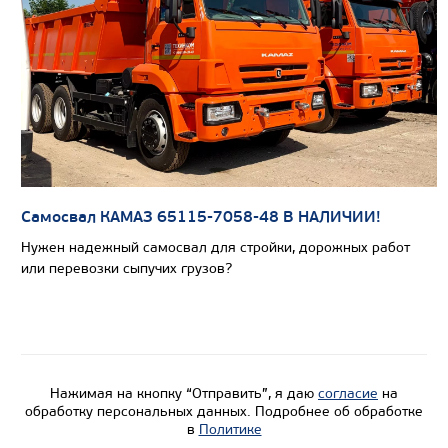
Цена по запросу
Производитель
Экологический класс
Грузоподъемность, кг
Вместимость кузова, м3
Направление разгрузки
Самосвал КАМАЗ 65115-7058-48 В НАЛИЧИИ!
Колесная формула
Нужен надежный самосвал для стройки, дорожных работ
или перевозки сыпучих грузов?
Узнать цену
Нажимая на кнопку “Отправить”, я даю
согласие
на
обработку персональных данных. Подробнее об обработке
в
Политике