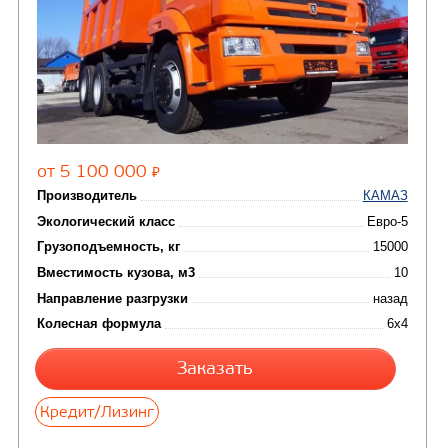
(18)
машины
АВТОЦИСТЕРНЫ
(15)
Вакуумные машины
Автотопливозаправщики
(8)
CHAMELEON (г. Егорьевск)
(8)
Илососные машины
(7)
Молоковозы, водовозы
Каналопромывочные 
(8)
Автогудронаторы
Комбинированные ма
(24)
Мусоровозы
САМОСВАЛ КАМАЗ-65115
В НАЛИЧИИ