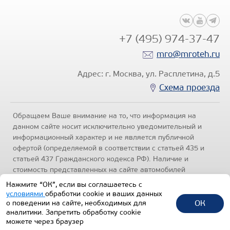
+7 (495) 974-37-47
mro@mroteh.ru
Адрес: г. Москва, ул. Расплетина, д.5
Схема проезда
Обращаем Ваше внимание на то, что информация на
данном сайте носит исключительно уведомительный и
информационный характер и не является публичной
офертой (определяемой в соответствии с статьей 435 и
статьей 437 Гражданского кодекса РФ). Наличие и
стоимость представленных на сайте автомобилей
уточняйте по телефонам отделов продаж, представленных
Нажмите “ОК”, если вы соглашаетесь с
в разделе "Контакты" настоящего ресурса.
Политика
условиями
обработки cookie и ваших данных
конфиденциальности
.
ОК
о поведении на сайте, необходимых для
аналитики. Запретить обработку cookie
1992-2026 © Все права защищены.
можете через браузер
ПОДБОР ТЕХНИКИ
ВСЯ ТЕХНИКА