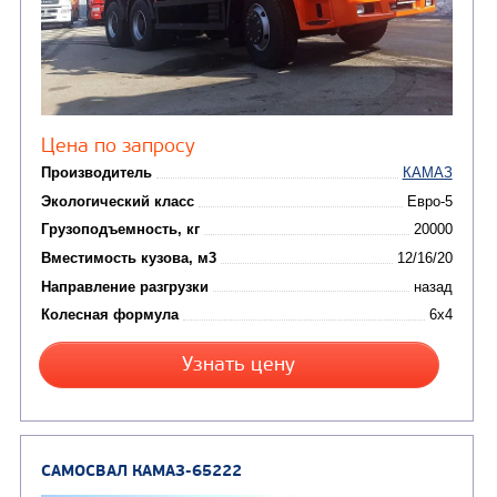
КОММУНАЛЬНАЯ
АВТОБУСЫ
ТЕХНИКА
(3)
Вахтовые автобусы
Комбинированные дор
(18)
машины
АВТОЦИСТЕРНЫ
(15)
Вакуумные машины
Автотопливозаправщики
(8)
CHAMELEON (г. Егорьевск)
(8)
Илососные машины
(7)
Молоковозы, водовозы
Каналопромывочные 
(8)
Автогудронаторы
Комбинированные ма
(24)
Мусоровозы
САМОСВАЛ КАМАЗ-6520
В НАЛИЧИИ