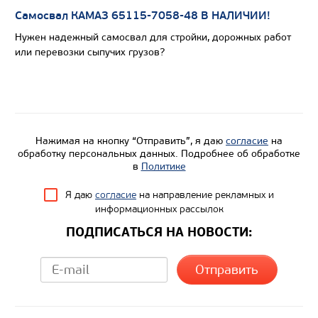
Самосвал КАМАЗ 65115-7058-48 В НАЛИЧИИ!
Цена по запросу
Нужен надежный самосвал для стройки, дорожных работ
Производитель
или перевозки сыпучих грузов?
Экологический класс
Грузоподъемность, кг
Вместимость кузова, м3
Направление разгрузки
Нажимая на кнопку “Отправить”, я даю
согласие
на
Колесная формула
обработку персональных данных. Подробнее об обработке
в
Политике
Узнать цену
Я даю
согласие
на направление рекламных и
информационных рассылок
ПОДПИСАТЬСЯ НА НОВОСТИ: