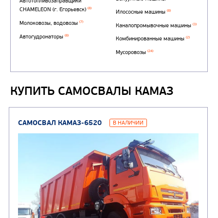
Автотопливозаправщи
(1)
аэродромные
Автоцистерны для пер
сжиженного углеводор
(4)
газа
КУПИТЬ САМОСВАЛЫ КАМАЗ
Нефтепромысловые ц
ГРУЗОВЫЕ АВТОМОБИЛИ
ПОДЪЕМНО-
(9)
Бортовые автомобили
ТРАНСПОРТНАЯ Т
(8)
Самосвалы
(3)
Автокраны
(8)
Седельные тягачи
Автогидроподъемник
(2)
Автофургоны
Крано-манипуляторны
(36)
установки (КМУ)
(12)
Шасси