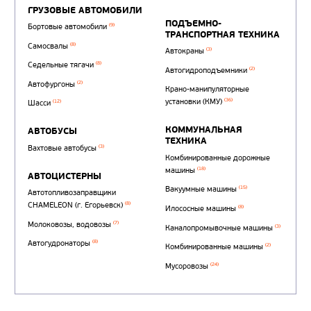
Автотопливозаправщи
(1)
аэродромные
Автоцистерны для пер
сжиженного углеводор
(4)
газа
Нефтепромысловые ц
ГРУЗОВЫЕ АВТОМОБИЛИ
ПОДЪЕМНО-
(9)
Бортовые автомобили
ТРАНСПОРТНАЯ Т
(8)
Самосвалы
(3)
Автокраны