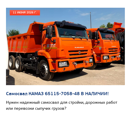
11 ИЮНЯ 2026 Г.
Цена по запросу
Производитель
Экологический класс
Грузоподъемность, кг
Вместимость кузова, м3
Самосвал КАМАЗ 65115-7058-48 В НАЛИЧИИ!
Направление разгрузки
Нужен надежный самосвал для стройки, дорожных работ
Колесная формула
или перевозки сыпучих грузов?
Узнать цену