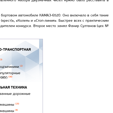
тавленного набора двузначных чисел нужно было расставить в
 бортовом автомобиле КАМАЗ-6520. Оно включало в себя такие
 (крест)», «Колея» и «Стоп-линия». Быстрее всех с практическим
едителем конкурса. Второе место занял Фанир Султанов (цех №
-ТРАНСПОРТНАЯ
(3)
подъемники
(2)
ипуляторные
(КМУ)
(36)
ЬНАЯ ТЕХНИКА
ванные дорожные
 машины
(15)
 машины
(8)