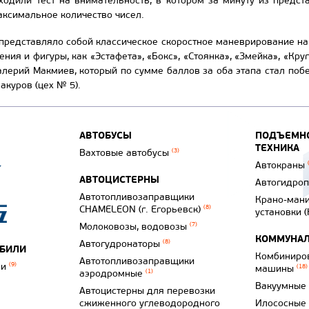
ходили тест на внимательность, в котором за минуту из предс
ксимальное количество чисел.
представляло собой классическое скоростное маневрирование на
ия и фигуры, как «Эстафета», «Бокс», «Стоянка», «Змейка», «Круг
лерий Макмиев, который по сумме баллов за оба этапа стал поб
акуров (цех № 5).
АВТОБУСЫ
ПОДЪЕМНО
ТЕХНИКА
Вахтовые автобусы
(3)
Автокраны
АВТОЦИСТЕРНЫ
Автогидро
Автотопливозаправщики
Крано-ман
CHAMELEON (г. Егорьевск)
(8)
установки 
Молоковозы, водовозы
(7)
КОММУНАЛ
Автогудронаторы
(8)
ОБИЛИ
Комбиниро
Автотопливозаправщики
ли
(9)
машины
(18)
аэродромные
(1)
Вакуумные
Автоцистерны для перевозки
сжиженного углеводородного
Илососные