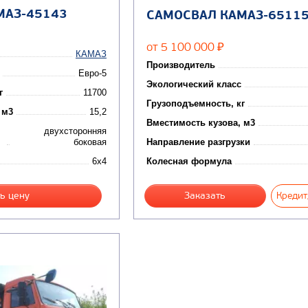
МАЗ-45143
САМОСВАЛ КАМАЗ-6511
от 5 100 000
₽
КАМАЗ
Производитель
Евро-5
Экологический класс
г
11700
Грузоподъемность, кг
 м3
15,2
Вместимость кузова, м3
двухсторонняя
боковая
Направление разгрузки
6x4
Колесная формула
ь цену
Заказать
Кредит