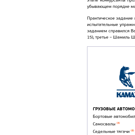
этапе конкурсанты про
убывающем порядке ма
Практическое задание 
испытательные упражнен
заданием справился Ва
15), третье – Шамиль Ш
ГРУЗОВЫЕ АВТОМ
Бортовые автомоби
Самосвалы
(8)
Седельные тягачи
(8)