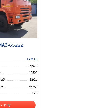
МАЗ-65222
КАМАЗ
Евро-5
г
19500
 м3
12/16
ки
назад
6x6
ь цену