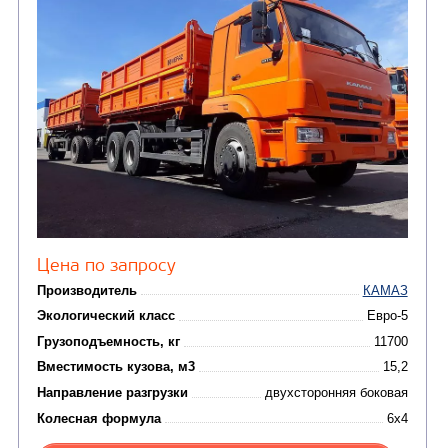
АВТОЦИСТЕРНЫ
Автотопливозаправщики
(25)
CHAMELEON (г. Егорьевск)
КОММУНАЛЬНАЯ
ТЕХНИКА
(3)
Мусоровозы
САМОСВАЛ КАМАЗ-45143