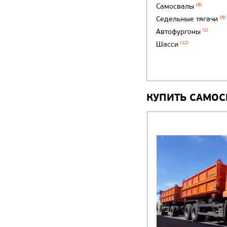
Самосвалы
(8)
Седельные тягачи
(8)
Автофургоны
(2)
Шасси
(12)
КУПИТЬ САМОС