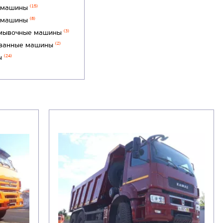
 машины
(15)
 машины
(8)
мывочные машины
(3)
ванные машины
(2)
ы
(24)