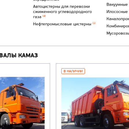
Вакуумные
Автоцистерны для перевозки
сжиженного углеводородного
Илососные
газа
(4)
Каналопро
Нефтепромысловые цистерны
(1)
Комбиниро
Мусоровоз
ВАЛЫ КАМАЗ
В НАЛИЧИИ