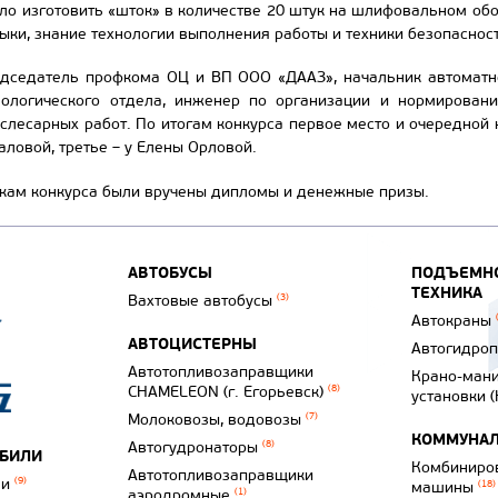
ло изготовить «шток» в количестве 20 штук на шлифовальном об
ки, знание технологии выполнения работы и техники безопасност
дседатель профкома ОЦ и ВП ООО «ДААЗ», начальник автоматно
нологического отдела, инженер по организации и нормировани
 слесарных работ. По итогам конкурса первое место и очередно
аловой, третье – у Елены Орловой.
кам конкурса были вручены дипломы и денежные призы.
АВТОБУСЫ
ПОДЪЕМНО
ТЕХНИКА
Вахтовые автобусы
(3)
Автокраны
АВТОЦИСТЕРНЫ
Автогидро
Автотопливозаправщики
Крано-ман
CHAMELEON (г. Егорьевск)
(8)
установки 
Молоковозы, водовозы
(7)
КОММУНАЛ
Автогудронаторы
(8)
ОБИЛИ
Комбиниро
Автотопливозаправщики
ли
(9)
машины
(18)
аэродромные
(1)