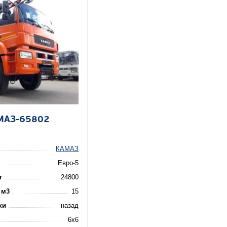
МАЗ-65802
КАМАЗ
Евро-5
г
24800
 м3
15
ки
назад
6x6