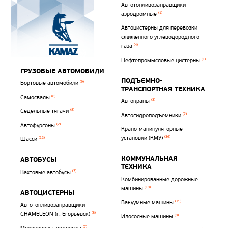
Автотопливозаправщи
(1)
аэродромные
Автоцистерны для пер
сжиженного углеводор
(4)