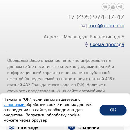
+7 (495) 974-37-47
mro@mroteh.ru
Адрес: г. Москва, ул. Расплетина, д.5
Схема проезда
Обращаем Ваше внимание на то, что информация на
данном сайте носит исключительно уведомительный и
информационный характер и не является публичной
офертой (определяемой в соответствии с статьей 435 и
статьей 437 Гражданского кодекса РФ). Наличие и
стоимость представленных на сайте автомобилей
уточняйте по телефонам отделов продаж, представленных
Нажмите “ОК”, если вы соглашаетесь с
в разделе "Контакты" настоящего ресурса.
Политика
условиями
обработки cookie и ваших данных
конфиденциальности
.
ОК
о поведении на сайте, необходимых для
аналитики. Запретить обработку cookie
1992-2026 © Все права защищены.
можете через браузер
ПОДБОР ТЕХНИКИ
ВСЯ ТЕХНИКА
ТЕХИНКОМ
ПО БРЕНДУ
В НАЛИЧИИ