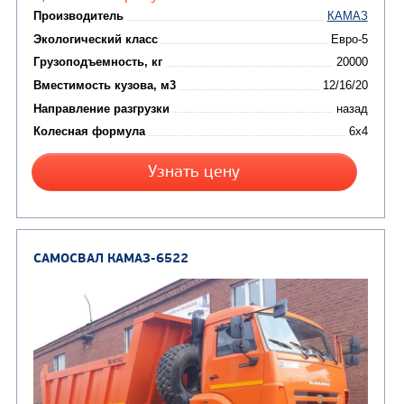
Каналопромывочные 
(8)
Автогудронаторы
Комбинированные ма
(24)
Мусоровозы
САМОСВАЛ КАМАЗ-6520
В НАЛИЧИИ