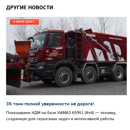
Производитель
ДРУГИЕ НОВОСТИ
Экологический класс
Грузоподъемность, кг
4 ИЮНЯ 2026 Г.
Вместимость кузова, м3
Направление разгрузки
Колесная формула
Узнать цену
САМОСВАЛ КАМАЗ-65802
35 тонн полной уверенности на дороге!
Показываем КДМ на базе КАМАЗ 65951 (8×4) — технику,
созданную для серьезных задач и интенсивной работы.