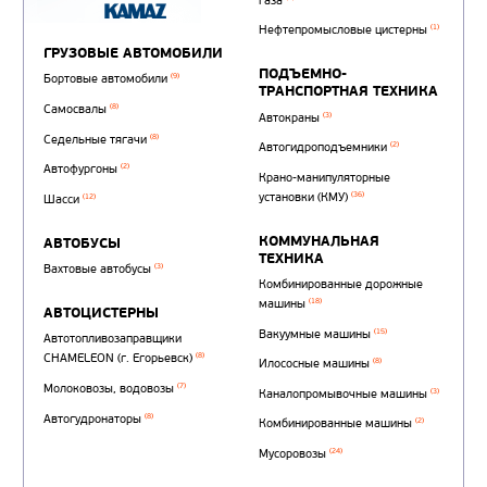
Автотопливозаправщи
(1)
аэродромные
Автоцистерны для пер
сжиженного углеводор
(4)