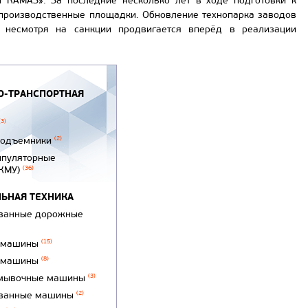
й КАМАЗ». За последние несколько лет в ходе подготовки к
 производственные площадки. Обновление технопарка заводов
и несмотря на санкции продвигается вперёд в реализации
-ТРАНСПОРТНАЯ
(3)
подъемники
(2)
ипуляторные
(КМУ)
(36)
ЬНАЯ ТЕХНИКА
ванные дорожные
 машины
(15)
 машины
(8)
мывочные машины
(3)
ванные машины
(2)