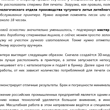
до располагать стержни для печати. Загрузка, как правило, пол
нологического отдела производства чугунного литья литейног
бслуживание принтера. Нужно вовремя поменять песок или см
коло 18 часов».
мастер
новой оснастки значительно уменьшилось
, – подчеркнул
яли доработку стержневых ящиков, а сейчас можем просто зало
рузку на участок ручного изготовления. Также нужно отмет
дному варианту вручную».
интера выглядит следующим образом. Сначала создаётся 3D-моде
ак лучше расположить в принтере, а затем запускается непос
мешивает его с катализатором и подаёт в бункер. Далее одна гол
работы, от них зависит количество потребляемой для печати 
монстрирует отличные результаты. Брак и погрешности минималь
ужение российских промышленных предприятий является одним и
ению новых технологий уделяется большое внимание, в инн
ции. Масштабная работа в этом направлении ведётся и специали