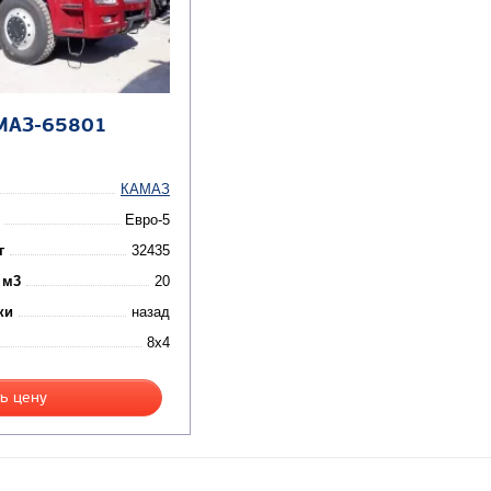
МАЗ-65801
КАМАЗ
Евро-5
г
32435
 м3
20
ки
назад
8x4
ь цену