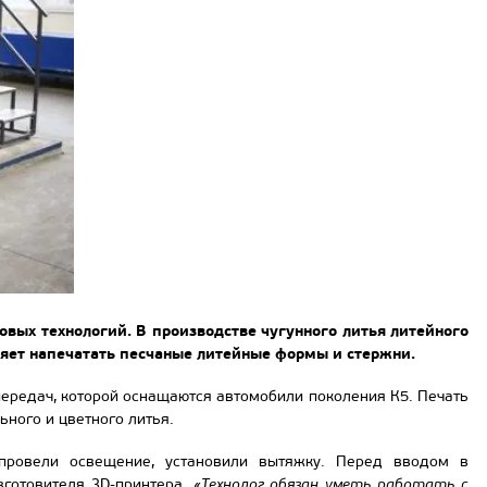
вых технологий. В производстве чугунного литья литейного
ляет напечатать песчаные литейные формы и стержни.
передач, которой оснащаются автомобили поколения К5. Печать
ного и цветного литья.
провели освещение, установили вытяжку. Перед вводом в
зготовителя 3D-принтера.
«Технолог обязан уметь работать с