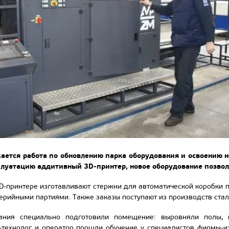
ется работа по обновлению парка оборудования и освоению но
плуатацию аддитивный 3D-принтер, новое оборудование позво
D-принтере изготавливают стержни для автоматической коробки 
ерийными партиями. Также заказы поступают из производств сталь
ания специально подготовили помещение: выровняли полы, 
-технолог и оператор прошли обучение у специалистов фирмы-и