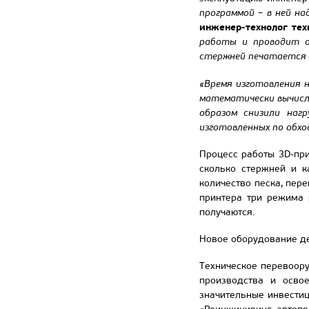
программой – в ней на
инженер-технолог тех
работы и проводит о
стержней печатается о
«Время изготовления 
математически вычисл
образом снизили наг
изготовленных по обхо
Процесс работы 3D-пр
сколько стержней и к
количество песка, пере
принтера три режима 
получаются.
Новое оборудование де
Техническое перевоор
производства и осво
значительные инвести