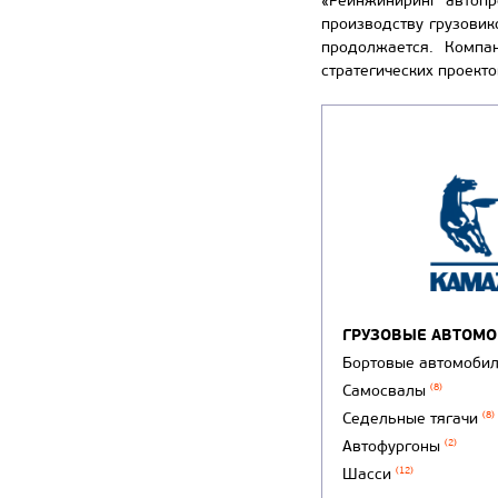
«Реинжиниринг автопр
производству грузови
продолжается. Компа
стратегических проекто
ГРУЗОВЫЕ АВТОМ
Бортовые автомоби
Самосвалы
(8)
Седельные тягачи
(8)
Автофургоны
(2)
Шасси
(12)