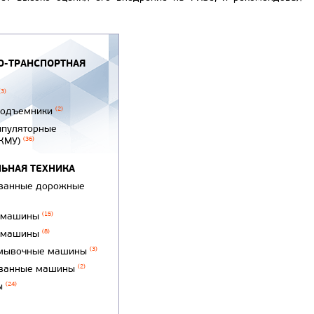
-ТРАНСПОРТНАЯ
(3)
подъемники
(2)
ипуляторные
(КМУ)
(36)
ЬНАЯ ТЕХНИКА
ванные дорожные
 машины
(15)
 машины
(8)
мывочные машины
(3)
ванные машины
(2)
ы
(24)