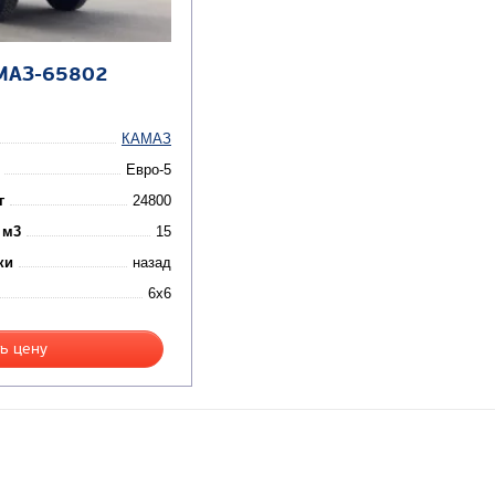
МАЗ-65802
КАМАЗ
Евро-5
г
24800
 м3
15
ки
назад
6x6
ь цену