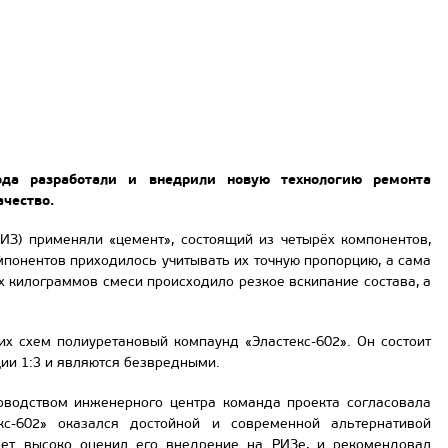
ода разработали и внедрили новую технологию ремонта
ачество.
ИЗ) применяли «цемент», состоящий из четырёх компонентов,
онентов приходилось учитывать их точную пропорцию, а сама
х килограммов смеси происходило резкое вскипание состава, а
 схем полиуретановый компаунд «Эластекс-602». Он состоит
ии 1:3 и являются безвредными.
оводством инженерного центра команда проекта согласовала
кс-602» оказался достойной и современной альтернативой
ет высоко оценил его внедрение на РИЗе, и рекомендовал