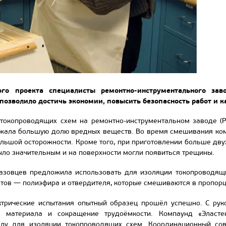
го проекта специалисты ремонтно-инструментального зав
позволило достичь экономии, повысить безопасность работ и к
токопроводящих схем на ремонтно-инструментальном заводе (Р
ржала большую долю вредных веществ. Во время смешивания комп
льшой осторожности. Кроме того, при приготовлении больше дву
ло значительным и на поверхности могли появиться трещины.
зовцев предложила использовать для изоляции токопроводящих
нтов — полиэфира и отвердителя, которые смешиваются в пропорц
ктрические испытания опытный образец прошёл успешно. С рук
о материала и сокращение трудоёмкости. Компаунд «Эласте
лу для изоляции токопроводящих схем. Координационный сов