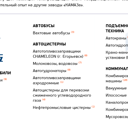
ительный опыт на другие заводы «КАМАЗа».
АВТОБУСЫ
ПОДЪЕМНО
ТЕХНИКА
Вахтовые автобусы
(3)
Автокраны
АВТОЦИСТЕРНЫ
Автогидро
Автотопливозаправщики
Крано-ман
CHAMELEON (г. Егорьевск)
(8)
установки 
Молоковозы, водовозы
(7)
КОММУНАЛ
Автогудронаторы
(8)
ОБИЛИ
Комбиниро
Автотопливозаправщики
ли
(9)
машины
(18)
аэродромные
(1)
Вакуумные
Автоцистерны для перевозки
сжиженного углеводородного
Илососные
газа
(4)
Каналопро
Нефтепромысловые цистерны
(1)
Комбиниро
Мусоровоз