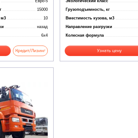
Евро-5
Экологический класс
г
15000
Грузоподъемность, кг
 м3
10
Вместимость кузова, м3
ки
назад
Направление разгрузки
6x4
Колесная формула
Кредит/Лизинг
Узнать цену