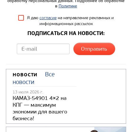
обработку персональных данных. Подробнее об обработке
Производитель
в
Политике
Экологический класс
Я даю
согласие
на направление рекламных и
Грузоподъемность, кг
информационных рассылок
Вместимость кузова, м3
ПОДПИСАТЬСЯ НА НОВОСТИ:
Направление разгрузки
Колесная формула
Узнать цену
Все
НОВОСТИ
новости
13 июля 2026 г.
КАМАЗ-54901 4×2 на
КПГ — максимум
экономии для вашего
бизнеса!