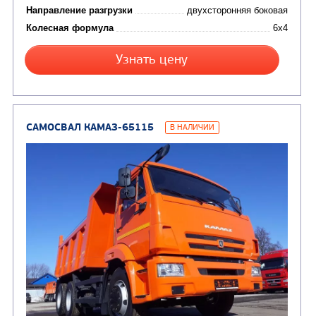
АВТОЦИСТЕРНЫ
(15)
Вакуумные машины
Автотопливозаправщики
(8)
CHAMELEON (г. Егорьевск)
(8)
Илососные машины
(7)
Молоковозы, водовозы
Каналопромывочные 
(8)
Автогудронаторы
Комбинированные ма
(24)
Мусоровозы
САМОСВАЛ КАМАЗ-45143