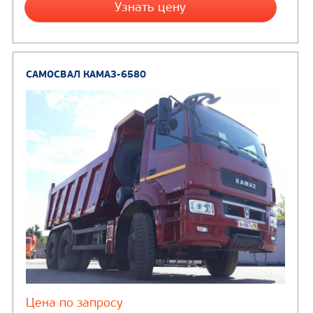
от 5 100 000
₽
Производитель
Экологический класс
Грузоподъемность, кг
Вместимость кузова, м3
Направление разгрузки
Колесная формула
Заказать