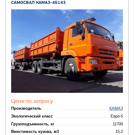
(1)
аэродромные
Автоцистерны для пер
сжиженного углеводор
(4)
газа
Нефтепромысловые ц
ГРУЗОВЫЕ АВТОМОБИЛИ
ПОДЪЕМНО-
(9)
Бортовые автомобили
ТРАНСПОРТНАЯ Т
(8)
Самосвалы
(3)
Автокраны
(8)
Седельные тягачи
Автогидроподъемник
(2)
Автофургоны
Крано-манипуляторны
(36)
установки (КМУ)
(12)
Шасси
КОММУНАЛЬНАЯ
АВТОБУСЫ
ТЕХНИКА
(3)
Вахтовые автобусы
Комбинированные дор
(18)
машины