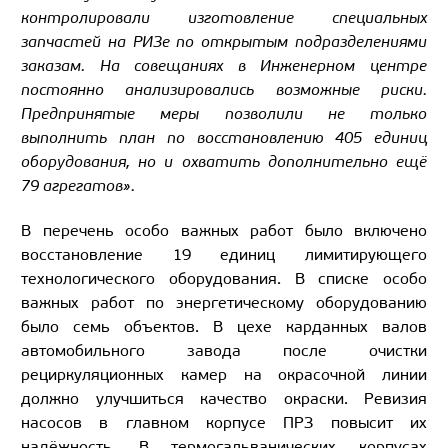
контролировали изготовление специальных
запчастей на РИЗе по открытым подразделениями
заказам. На совещаниях в Инженерном центре
постоянно анализировались возможные риски.
Предпринятые меры позволили не только
выполнить план по восстановлению 405 единиц
оборудования, но и охватить дополнительно ещё
79 агрегатов».
В перечень особо важных работ было включено
восстановление 19 единиц лимитирующего
технологического оборудования. В списке особо
важных работ по энергетическому оборудованию
было семь объектов. В цехе карданных валов
автомобильного завода после очистки
рециркуляционных камер на окрасочной линии
должно улучшиться качество окраски. Ревизия
насосов в главном корпусе ПРЗ повысит их
надёжность. В термогальванических корпусах