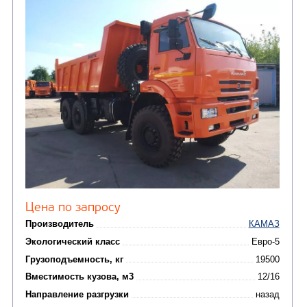
(2)
Автофургоны
Крано-манипуляторны
(36)
установки (КМУ)
(12)
Шасси
КОММУНАЛЬНАЯ
АВТОБУСЫ
ТЕХНИКА
(3)
Вахтовые автобусы
Комбинированные дор
(18)
машины
АВТОЦИСТЕРНЫ
(15)
Вакуумные машины
Автотопливозаправщики
(8)
CHAMELEON (г. Егорьевск)
(8)
Илососные машины
(7)
Молоковозы, водовозы
Каналопромывочные 
(8)
Автогудронаторы
Комбинированные ма
(24)
Мусоровозы