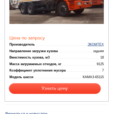
Узнать цену
КРАН-МАНИПУЛЯТОР HANGIL HGC 987 НА БА
КАМАЗ-65117
Вернуться к новостям