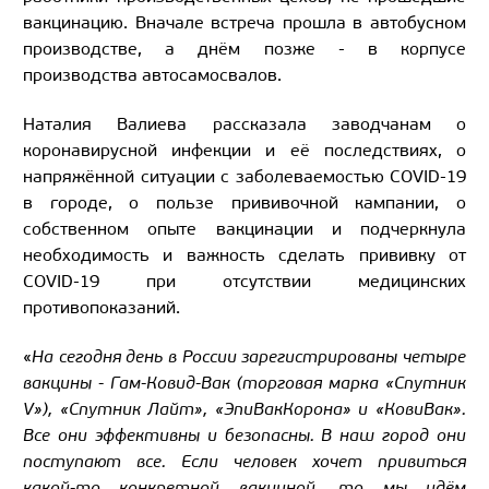
вакцинацию. Вначале встреча прошла в автобусном
производстве, а днём позже - в корпусе
производства автосамосвалов.
Наталия Валиева рассказала заводчанам о
коронавирусной инфекции и её последствиях, о
напряжённой ситуации с заболеваемостью COVID-19
в городе, о пользе прививочной кампании, о
собственном опыте вакцинации и подчеркнула
необходимость и важность сделать прививку от
COVID-19 при отсутствии медицинских
противопоказаний.
«
На сегодня день в России зарегистрированы четыре
вакцины - Гам-Ковид-Вак (торговая марка «Спутник
V»), «Спутник Лайт», «ЭпиВакКорона» и «КовиВак».
Все они эффективны и безопасны. В наш город они
поступают все. Если человек хочет привиться
какой-то конкретной вакциной, то мы идём