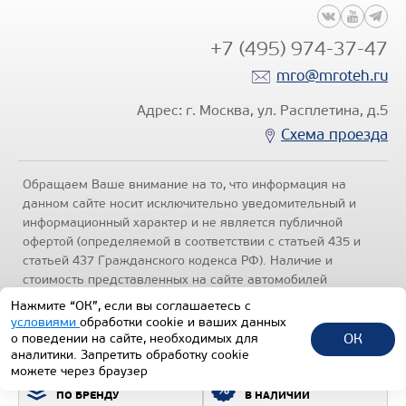
+7 (495) 974-37-47
mro@mroteh.ru
Адрес: г. Москва, ул. Расплетина, д.5
Схема проезда
Обращаем Ваше внимание на то, что информация на
данном сайте носит исключительно уведомительный и
информационный характер и не является публичной
офертой (определяемой в соответствии с статьей 435 и
статьей 437 Гражданского кодекса РФ). Наличие и
стоимость представленных на сайте автомобилей
уточняйте по телефонам отделов продаж, представленных
Нажмите “ОК”, если вы соглашаетесь с
в разделе "Контакты" настоящего ресурса.
Политика
условиями
обработки cookie и ваших данных
конфиденциальности
.
ОК
о поведении на сайте, необходимых для
аналитики. Запретить обработку cookie
1992-2026 © Все права защищены.
можете через браузер
ПОДБОР ТЕХНИКИ
ВСЯ ТЕХНИКА
ТЕХИНКОМ
ПО БРЕНДУ
В НАЛИЧИИ