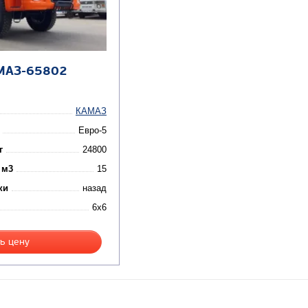
МАЗ-65802
КАМАЗ
Евро-5
г
24800
 м3
15
ки
назад
6x6
ь цену