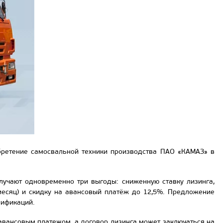
бретение самосвальной техники производства ПАО «КАМАЗ» в
лучают одновременно три выгоды: сниженную ставку лизинга,
месяц) и скидку на авансовый платёж до 12,5%. Предложение
дификаций.
авансовым платежом, а договор лизинга может заключаться на