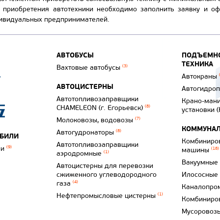
я приобретения автотехники необходимо заполнить заявку и о
дивидуальных предпринимателей.
АВТОБУСЫ
ПОДЪЕМНО
ТЕХНИКА
Вахтовые автобусы
(3)
Автокраны
АВТОЦИСТЕРНЫ
Автогидро
Автотопливозаправщики
Крано-ман
CHAMELEON (г. Егорьевск)
(8)
установки 
Молоковозы, водовозы
(7)
КОММУНАЛ
Автогудронаторы
(8)
ОБИЛИ
Комбиниро
Автотопливозаправщики
ли
(9)
машины
(18)
аэродромные
(1)
Вакуумные
Автоцистерны для перевозки
сжиженного углеводородного
Илососные
газа
(4)
Каналопро
Нефтепромысловые цистерны
(1)
Комбиниро
Мусоровоз