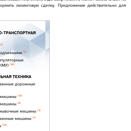
формить лизинговую сделку. Предложение действительно для
-ТРАНСПОРТНАЯ
(3)
подъемники
(2)
ипуляторные
(КМУ)
(36)
ЬНАЯ ТЕХНИКА
ванные дорожные
 машины
(15)
 машины
(8)
мывочные машины
(3)
ванные машины
(2)
ы
(24)