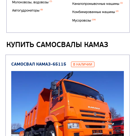
Автотопливозаправщи
(1)
аэродромные
Автоцистерны для пер
сжиженного углеводор
(4)
газа
КУПИТЬ САМОСВАЛЫ КАМАЗ
Нефтепромысловые ц
ГРУЗОВЫЕ АВТОМОБИЛИ
ПОДЪЕМНО-
(9)
Бортовые автомобили
ТРАНСПОРТНАЯ Т
(8)
Самосвалы
(3)
Автокраны
(8)
Седельные тягачи
Автогидроподъемник
(2)
Автофургоны
Крано-манипуляторны
(36)
установки (КМУ)
(12)
Шасси
КОММУНАЛЬНАЯ
АВТОБУСЫ
ТЕХНИКА
(3)
Вахтовые автобусы