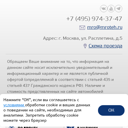
+7 (495) 974-37-47
mro@mroteh.ru
Адрес: г. Москва, ул. Расплетина, д.5
Схема проезда
Обращаем Ваше внимание на то, что информация на
данном сайте носит исключительно уведомительный и
информационный характер и не является публичной
офертой (определяемой в соответствии с статьей 435 и
статьей 437 Гражданского кодекса РФ). Наличие и
стоимость представленных на сайте автомобилей
уточняйте по телефонам отделов продаж, представленных
Нажмите “ОК”, если вы соглашаетесь с
в разделе "Контакты" настоящего ресурса.
Политика
условиями
обработки cookie и ваших данных
конфиденциальности
.
ОК
о поведении на сайте, необходимых для
аналитики. Запретить обработку cookie
1992-2026 © Все права защищены.
можете через браузер
ПОДБОР ТЕХНИКИ
ВСЯ ТЕХНИКА
ТЕХИНКОМ