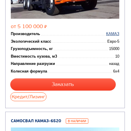
Комбинированные дор
(18)
машины
АВТОЦИСТЕРНЫ
(15)
Вакуумные машины
Автотопливозаправщики
(8)
CHAMELEON (г. Егорьевск)
(8)
Илососные машины
(7)
Молоковозы, водовозы
Каналопромывочные 
(8)
Автогудронаторы
Комбинированные ма
(24)
Мусоровозы
САМОСВАЛ КАМАЗ-65115
В НАЛИЧИИ