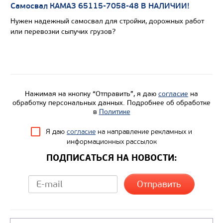
Цена по запросу
Самосвал КАМАЗ 65115-7058-48 В НАЛИЧИИ!
Производитель
Нужен надежный самосвал для стройки, дорожных работ
или перевозки сыпучих грузов?
Экологический класс
Грузоподъемность, кг
Вместимость кузова, м3
Направление разгрузки
Нажимая на кнопку “Отправить”, я даю
согласие
на
Колесная формула
обработку персональных данных. Подробнее об обработке
в
Политике
Узнать цену
Я даю
согласие
на направление рекламных и
информационных рассылок
ПОДПИСАТЬСЯ НА НОВОСТИ: