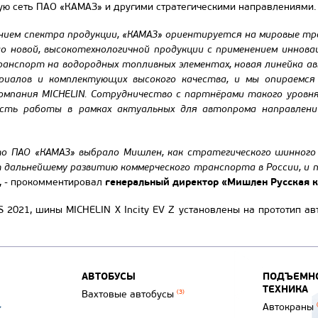
ю сеть ПАО «КАМАЗ» и другими стратегическими направлениями.
ием спектра продукции, «КАМАЗ» ориентируется на мировые тре
но новой, высокотехнологичной продукции с применением иннова
анспорт на водородных топливных элементах, новая линейка авт
риалов и комплектующих высокого качества, и мы опираемся 
компания MICHELIN. Сотрудничество с партнёрами такого уровня
сть работы в рамках актуальных для автопрома направлени
то ПАО «КАМАЗ» выбрало Мишлен, как стратегического шинного
 дальнейшему развитию коммерческого транспорта в России, и п
генеральный директор «Мишлен Русская 
, - прокомментировал
2021, шины MICHELIN X Incity EV Z установлены на прототип а
АВТОБУСЫ
ПОДЪЕМНО
ТЕХНИКА
Вахтовые автобусы
(3)
Автокраны