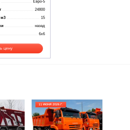
Евро-5
г
24800
 м3
15
ки
назад
6x6
ь цену
11 ИЮНЯ 2026 Г.