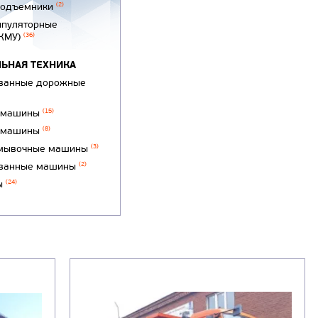
подъемники
(2)
ипуляторные
(КМУ)
(36)
ЬНАЯ ТЕХНИКА
ванные дорожные
 машины
(15)
 машины
(8)
мывочные машины
(3)
ванные машины
(2)
ы
(24)