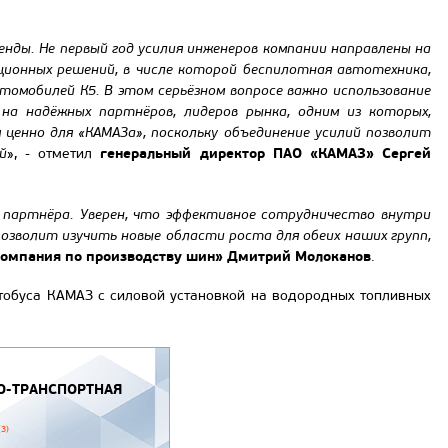
нды. Не первый год усилия инженеров компании направлены на
ционных решений, в числе которой беспилотная автотехника,
омобилей К5. В этом серьёзном вопросе важно использование
на надёжных партнёров, лидеров рынка, одним из которых,
 ценно для «КАМАЗа», поскольку объединение усилий позволит
генеральный директор ПАО «КАМАЗ» Сергей
й
», - отметил
 партнёра. Уверен, что эффективное сотрудничество внутри
озволит изучить новые области роста для обеих наших групп,
компания по производству шин» Дмитрий Молоканов
.
втобуса КАМАЗ с силовой установкой на водородных топливных
-ТРАНСПОРТНАЯ
(3)