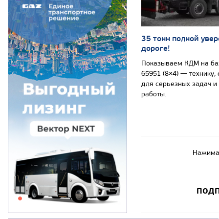
35 тонн полной увер
дороге!
Показываем КДМ на б
65951 (8×4) — технику,
для серьезных задач и
работы.
Нажимая
ПОДП