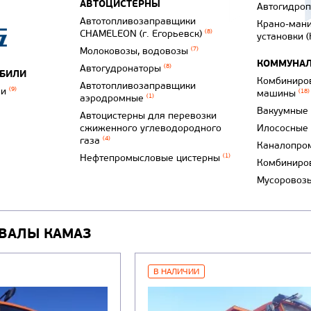
АВТОЦИСТЕРНЫ
Автогидро
Автотопливозаправщики
Крано-ман
CHAMELEON (г. Егорьевск)
(8)
установки 
Молоковозы, водовозы
(7)
КОММУНАЛ
Автогудронаторы
(8)
ОБИЛИ
Комбиниро
Автотопливозаправщики
ли
(9)
машины
(18)
аэродромные
(1)
Вакуумные
Автоцистерны для перевозки
сжиженного углеводородного
Илососные
газа
(4)
Каналопро
Нефтепромысловые цистерны
(1)
Комбиниро
Мусоровоз
ВАЛЫ КАМАЗ
В НАЛИЧИИ