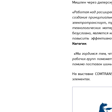
Мишлен через дилерску
«
Работая над расширен
создание принципиаль
электротранспорт, тр
технологических мате
безусловно, является 
повысить эффективно
Когогин
.
«
Мы гордимся тем, ч
рабочих групп поможет
помимо поставок шин
»
На выставке COMTRANS 
элементах.