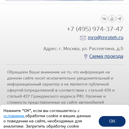
+7 (495) 974-37-47
mro@mroteh.ru
Адрес: г. Москва, ул. Расплетина, д.5
Схема проезда
Обращаем Ваше внимание на то, что информация на
данном сайте носит исключительно уведомительный и
информационный характер и не является публичной
офертой (определяемой в соответствии с статьей 435 и
статьей 437 Гражданского кодекса РФ). Наличие и
стоимость представленных на сайте автомобилей
уточняйте по телефонам отделов продаж, представленных
Нажмите “ОК”, если вы соглашаетесь с
в разделе "Контакты" настоящего ресурса.
Политика
условиями
обработки cookie и ваших данных
конфиденциальности
.
ОК
о поведении на сайте, необходимых для
аналитики. Запретить обработку cookie