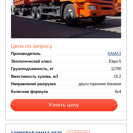
Автокраны
(8)
Седельные тягачи
Автогидроподъемник
(2)
Автофургоны
Крано-манипуляторны
(36)
установки (КМУ)
(12)
Шасси
КОММУНАЛЬНАЯ
АВТОБУСЫ
ТЕХНИКА
(3)
Вахтовые автобусы
Комбинированные дор
(18)
машины
АВТОЦИСТЕРНЫ
(15)
Вакуумные машины
Автотопливозаправщики
(8)
CHAMELEON (г. Егорьевск)
(8)
Илососные машины
(7)
Молоковозы, водовозы
Каналопромывочные 
(8)
Автогудронаторы
Комбинированные ма
(24)
Мусоровозы