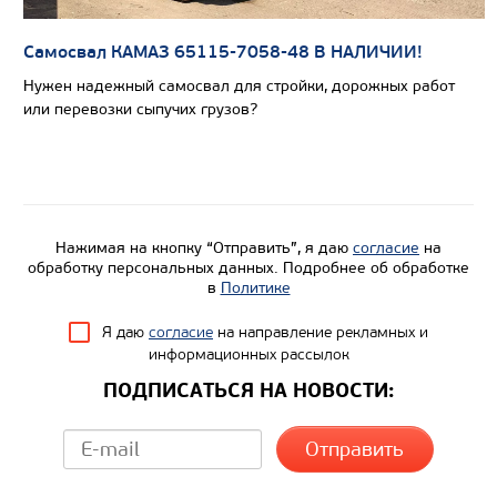
Самосвал КАМАЗ 65115-7058-48 В НАЛИЧИИ!
Нужен надежный самосвал для стройки, дорожных работ
или перевозки сыпучих грузов?
Цена по запросу
Производитель
Нажимая на кнопку “Отправить”, я даю
согласие
на
Экологический класс
обработку персональных данных. Подробнее об обработке
в
Политике
Грузоподъемность, кг
Вместимость кузова, м3
Я даю
согласие
на направление рекламных и
информационных рассылок
Направление разгрузки
ПОДПИСАТЬСЯ НА НОВОСТИ:
Колесная формула
Узнать цену