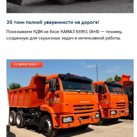
Колесная формула
35 тонн полной уверенности на дороге!
Узнать цену
Показываем КДМ на базе КАМАЗ 65951 (8×4) — технику,
созданную для серьезных задач и интенсивной работы.
САМОСВАЛ КАМАЗ-6580
11 ИЮНЯ 2026 Г.