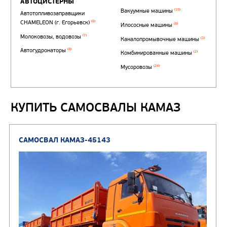
КУПИТЬ САМОСВАЛЫ КАМАЗ
Автотопливозаправщи
(1)
аэродромные
Автоцистерны для пер
сжиженного углеводор
(4)
газа
Нефтепромысловые ц
ГРУЗОВЫЕ АВТОМОБИЛИ
ПОДЪЕМНО-
(9)
Бортовые автомобили
ТРАНСПОРТНАЯ Т
(8)
Самосвалы
(3)