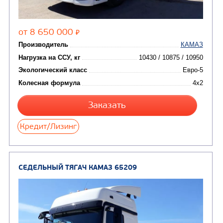
(8)
CHAMELEON (г. Егорьевск)
(8)
Илососные машины
(7)
Молоковозы, водовозы
Каналопромывочные 
(8)
Автогудронаторы
Комбинированные ма
(24)
Мусоровозы
СЕДЕЛЬНЫЙ ТЯГАЧ КАМАЗ 54901
В НАЛИЧИ