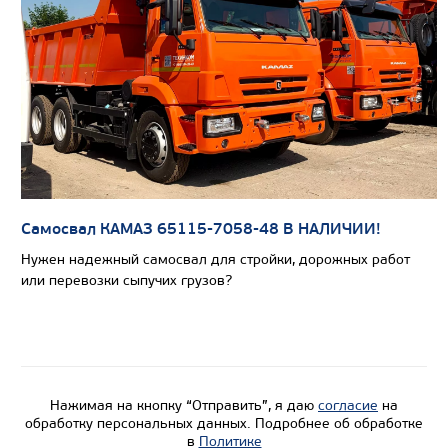
Самосвал КАМАЗ 65115-7058-48 В НАЛИЧИИ!
Цена по запросу
Нужен надежный самосвал для стройки, дорожных работ
Производитель
или перевозки сыпучих грузов?
Нагрузка на ССУ, кг
21575/220
Экологический класс
Колесная формула
Нажимая на кнопку “Отправить”, я даю
согласие
на
Узнать цену
обработку персональных данных. Подробнее об обработке
в
Политике