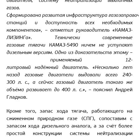
двигателя, систему нейтрализации выхлопных
газов.
Сформирована развитая инфраструктура газозаправо
станций и доступность всех необходимых
компонентов», – отметил руководитель «КАМАЗ-
ЛИЗИНГа». Технически современные
газовые тягачи КАМАЗ-5490 ничем не уступают
дизельным версиям. Одно из доказательств этому –
применяемый 12-
литровый надёжный двигатель. «Несколько лет
назад газовые двигатели выдавали всего 240-
300 л. с., а сейчас газовый двигатель такого же
объёма развивает до 400 л. с.»
, – пояснил Андрей
Гладков.
Кроме того, запас хода тягача, работающего на
сжиженном природном газе (СПГ), сопоставим с
запасом хода дизельного аналога, а за счёт более
простой конструкции системы нейтрализации