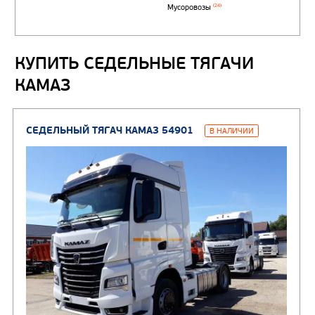
Автоцистерны для пер
сжиженного углеводор
(4)
газа
КУПИТЬ СЕДЕЛЬНЫЕ ТЯГАЧИ
Нефтепромысловые ц
ГРУЗОВЫЕ АВТОМОБИЛИ
КАМАЗ
ПОДЪЕМНО-
(9)
Бортовые автомобили
ТРАНСПОРТНАЯ Т
(8)
Самосвалы
(3)
Автокраны
(8)
Седельные тягачи
Автогидроподъемник
(2)
Автофургоны
Крано-манипуляторны
(36)
установки (КМУ)
(12)
Шасси
КОММУНАЛЬНАЯ
АВТОБУСЫ
ТЕХНИКА
(3)
Вахтовые автобусы
Комбинированные дор
(18)
машины
АВТОЦИСТЕРНЫ
(15)
Вакуумные машины
Автотопливозаправщики