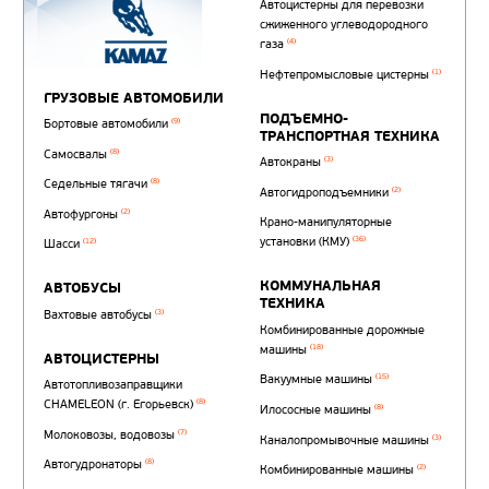
Автотопливозаправщи
(1)
аэродромные