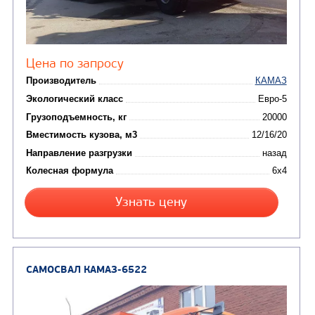
ТРАНСПОРТНАЯ Т
(8)
Самосвалы
(3)
Автокраны
(8)
Седельные тягачи
Автогидроподъемник
(2)
Автофургоны
Крано-манипуляторны
(36)
установки (КМУ)
(12)
Шасси
КОММУНАЛЬНАЯ
АВТОБУСЫ
ТЕХНИКА
(3)
Вахтовые автобусы
Комбинированные дор
(18)
машины
АВТОЦИСТЕРНЫ
(15)
Вакуумные машины
Автотопливозаправщики
(8)
CHAMELEON (г. Егорьевск)
(8)
Илососные машины
(7)
Молоковозы, водовозы
Каналопромывочные 
(8)
Автогудронаторы
Комбинированные ма
(24)
Мусоровозы