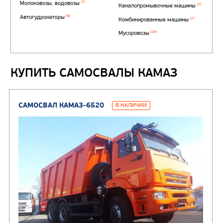
КУПИТЬ САМОСВАЛЫ КАМАЗ
Автотопливозаправщи
(1)
аэродромные
Автоцистерны для пер
сжиженного углеводор
(4)
газа
Нефтепромысловые ц
ГРУЗОВЫЕ АВТОМОБИЛИ
ПОДЪЕМНО-
(9)
Бортовые автомобили