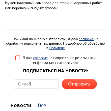
Нужен надежный самосвал для стройки, дорожных работ
или перевозки сыпучих грузов?
Нажимая на кнопку “Отправить”, я даю
согласие
на
обработку персональных данных. Подробнее об обработке
Цена по запросу
в
Политике
Производитель
Я даю
согласие
на направление рекламных и
информационных рассылок
Экологический класс
ПОДПИСАТЬСЯ НА НОВОСТИ:
Грузоподъемность, кг
Вместимость кузова, м3
Направление разгрузки
Колесная формула
Все
НОВОСТИ
Узнать цену