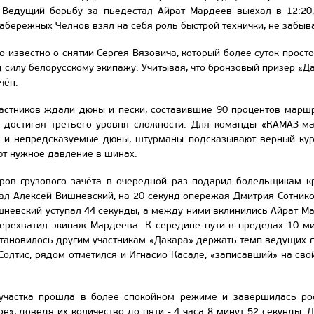
 Ведущий борьбу за пьедестал Айрат Мардеев выехал в 12:20
абережных Челнов взял на себя роль быстрой технички, не забыва
о известно о снятии Сергея Вязовича, который более суток прост
 силу белорусскому экипажу. Учитывая, что бронзовый призёр «Да
чён.
частников ждали дюны и пески, составившие 90 процентов марш
 достигая третьего уровня сложности. Для команды «КАМАЗ-ма
 и непредсказуемые дюны, штурманы подсказывают верный кур
т нужное давление в шинах.
ров грузового зачёта в очередной раз подарил болельщикам кр
ал Алексей Вишневский, на 20 секунд опережая Дмитрия Сотнико
ишневский уступал 44 секунды, а между ними вклинились Айрат 
ерехватил экипаж Мардеева. К середине пути в пределах 10 ми
тановилось другим участникам «Дакара» держать темп ведущих г
Солтис, рядом отметился и Игнасио Касале, «записавший» на свой
участка прошла в более спокойном режиме и завершилась ро
е», доведя их количество до пяти - 4 часа 8 минут 52 секунды. 