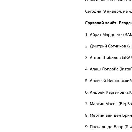
Сегодня, 9 января, на 
Грузовой зачёт. Резул
1. Айрат Мардеев («КАМ
2. Дмитрий Сотников («
3. Антон Шибалов («КА
4. Алеш Лопрайс (InstaF
5. Алексей Вишневский
6. Андрей Каргинов («
7. Мартин Масик (Big Sh
8. Мартин ван ден Брин
9. Паскаль де Баар (Riw