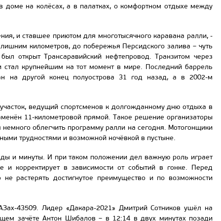
 в доме на колёсах, а в палатках, о комфортном отдыхе между
ния, и ставшее приютом для многотысячного каравана ралли, -
 лишним километров, до побережья Персидского залива – чуть
ь был открыт Трансаравийский нефтепровод. Транзитом через
 стал крупнейшим на тот момент в мире. Последний баррель
н на другой конец полуострова 31 год назад, а в 2002-м
цучасток, ведущий спортсменов к долгожданному дню отдыха в
заменён 11-километровой прямой. Такое решение организаторы
я немного облегчить программу ралли на сегодня. Мотогонщики
тными трудностями и возможной ночёвкой в пустыне.
ды и минуты. И при таком положении дел важную роль играет
 и корректирует в зависимости от событий в гонке. Перед
 не растерять достигнутое преимущество и по возможности
АЗах-43509. Лидер «Дакара-2021» Дмитрий Сотников ушёл на
бщем зачёте Антон Шибалов – в 12:14 в двух минутах позади