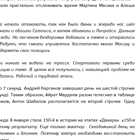
тали пристально отслеживать время Мартина Масика и Алеша
а начали атаковать, так как были дюны и впереди нас шёл
гнали и обошли Солтиса, а затем обогнали и Лопрайса. Дальше
озади. На песчаном бездорожье добавили в темпе и оторвались
 Радует, что смогли «привезти» достаточно много Масику и
 держать свои позиции
».
ти никого не видели на трассе. Стартовали первыми среди
цию и темп. В целом всё получилось, с навигацией проблем не
далось. Рабочий и трудовой этап
».
о 7 секунд. Андрей Каргинов завершил день на шестой строчке
унд). Таким образом, Айрат Мардеев разом потеснил в таблице
иков, Антон Шибалов располагается на второй строчке. Одну
да 8 января стала 150-й в истории на этапах «Дакара». «
150-я
тому результату. Ещё только экватор… Сегодняшний день, на
ложнее и длиннее. Поэтому завтра необходимо восстановить
раме.