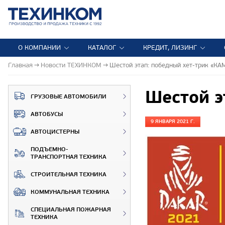
О КОМПАНИИ
КАТАЛОГ
КРЕДИТ, ЛИЗИНГ
Главная
Новости ТЕХИНКОМ
Шестой этап: победный хет-трик «КА
Шестой э
ГРУЗОВЫЕ АВТОМОБИЛИ
АВТОБУСЫ
9 ЯНВАРЯ 2021 Г.
АВТОЦИСТЕРНЫ
ПОДЪЕМНО-
ТРАНСПОРТНАЯ ТЕХНИКА
СТРОИТЕЛЬНАЯ ТЕХНИКА
КОММУНАЛЬНАЯ ТЕХНИКА
СПЕЦИАЛЬНАЯ ПОЖАРНАЯ
ТЕХНИКА