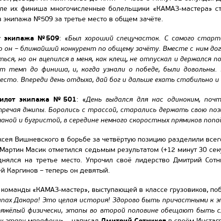
сле их финиша многочисленные болельщики «КАМАЗ-мастера» с
в экипажа №509 за третье место в общем зачёте.
от экипажа №509
: «
Был хороший спецучасток. С самого старт
о он – ближайший конкурент по общему зачёту. Вместе с ним до
ься, но он вцепился в меня, как клещ, не отпускал и держался п
т темп до финиша, и, когда узнали о победе, были довольны.
есто. Впереди день отдыха, дай бог и дальше ехать стабильно и
пилот экипажа №501
: «
День выдался для нас одиноким, поч
стречая джипы. Боролись с трассой, старались держать свою пози
чаной и бугристой, в середине немного скоростных прямиков попа
сея Вишневского в борьбе за четвёртую позицию разделили всег
. Мартин Масик отметился седьмым результатом (+12 минут 30 сек
днялся на третье место. Упрочил своё лидерство Дмитрий Сотн
й Каргинов – теперь он девятый.
 команды «КАМАЗ-мастер», выступающей в классе грузовиков, побе
апах Дакара! Это целая история! Здорово быть причастными к э
тяжёлый физически, этапы во второй половине обещают быть с
Дмитрий Сотников
 к этапу-марафону
», - написал
в своём Инстаг