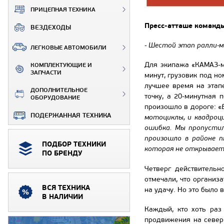
ПРИЦЕПНАЯ ТЕХНИКА
Пресс-атташе команды
ВЕЗДЕХОДЫ
- Шестой этап ралли-м
ЛЕГКОВЫЕ АВТОМОБИЛИ
Для экипажа «КАМАЗ-м
КОМПЛЕКТУЮЩИЕ И
ЗАПЧАСТИ
минут, грузовик под н
лучшее время на этап
ДОПОЛНИТЕЛЬНОЕ
точку, а 20-минутная
ОБОРУДОВАНИЕ
произошло в дороге: «
ПОДЕРЖАННАЯ ТЕХНИКА
мотоциклы, и квадроци
ошибка. Мы пропустил
произошло в районе п
ПОДБОР ТЕХНИКИ
которая не открываетс
ПО БРЕНДУ
Четверг действительн
отмечали, что организ
ВСЯ ТЕХНИКА
на удачу. Но это было
В НАЛИЧИИ
Каждый, кто хоть раз
продвижения на север 