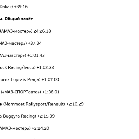
 Dakar) +39.16
и. Общий зачёт
КАМАЗ-мастер») 24:26.18
МАЗ-мастер») +37.34
АЗ-мастер») +1:01.43
ock Racing/Iveco) +1:02.33
orex Loprais Praga) +1:07.00
 («МАЗ-СПОРТавто») +1:36.01
к (Mammoet Rallysport/Renault) +2:10.29
a Buggyra Racing) +2:15.39
АМАЗ-мастер») +2:24.20