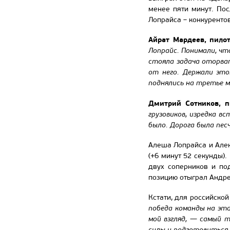
менее пяти минут. По
Лопрайса – конкуренто
Айрат Мардеев, пил
Лопрайс. Понимали, чт
стояла задача оторват
от него. Держали это
поднялись на третье м
Дмитрий Сотников, 
грузовиков, изредка в
было. Дорога была пес
Алеша Лопрайса и Алек
(+6 минут 52 секунды)
двух соперников и по
позицию отыграл Андре
Кстати, для российской
победа команды на эт
мой взгляд, — самый 
силы и подготовиться