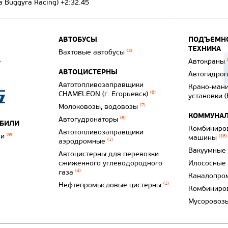
a Buggyra Racing) +2:32.45
АВТОБУСЫ
ПОДЪЕМНО
ТЕХНИКА
Вахтовые автобусы
(3)
Автокраны
АВТОЦИСТЕРНЫ
Автогидро
Автотопливозаправщики
Крано-ман
CHAMELEON (г. Егорьевск)
(8)
установки 
Молоковозы, водовозы
(7)
КОММУНАЛ
Автогудронаторы
(8)
ОБИЛИ
Комбиниро
Автотопливозаправщики
ли
(9)
машины
(18)
аэродромные
(1)
Вакуумные
Автоцистерны для перевозки
сжиженного углеводородного
Илососные
газа
(4)
Каналопро
Нефтепромысловые цистерны
(1)
Комбиниро
Мусоровоз