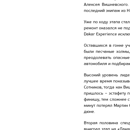
Алексея Вишневского.
последний экипаж из Н
Уже по ходу этапа стал
ремонт оказался не под
Dakar Experience исклю
Оставшихся в гонке у
были песчаные холмы,
преодолевать опасные
автомобиля и подбираю
Высокий уровень лиде
лучшее время показыв
Сотников, тогда как В
пришлось – эстафету п
финишу, тем сложнее с
минут потерял Мартин 
дюне.
Вторая половина спец
выиграл этап на «Дакар