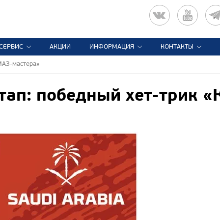
СЕРВИС
АКЦИИ
ИНФОРМАЦИЯ
КОНТАКТЫ
МАЗ-мастера»
тап: победный хет-трик 