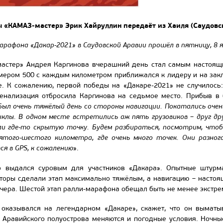
 «КАМАЗ-мастер» Эрик Хайруллин передаёт из Хаиля (Саудовск
арафона «Дакар-2021» в Саудовской Аравии прошёл в пятницу, 8 я
астер» Андрея Каргинова вчерашний день стал самым настоящи
омером 500 с каждым километром приближался к лидеру и на зак
е. К сожалению, первой победы на «Дакаре-2021» не случилос
 пенализация отбросила Каргинова на седьмое место. Прибыв в
Был очень тяжёлый день со стороны навигации. Покатались очень
клы. В одном месте встретились аж пять грузовиков – друг др
и где-то скрытую точку. Будем разбираться, посмотрим, чтоб
ятого-шестого километра, где очень много точек. Они разног
я в GPS, к сожалению
».
о выдался суровым для участников «Дакара». Опытные штурм
аторы сделали этап максимально тяжёлым, а навигацию – настоя
 вчера. Шестой этап ралли-марафона обещал быть не менее экстр
 оказывался на легендарном «Дакаре», скажет, что он выматы
Аравийского полуострова меняются и погодные условия. Ночные