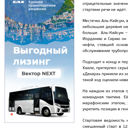
отрицательные значени
стартами речи не идёт.
Местечко Аль-Кайсум, 
небольшая деревня на 
больше. Аль-Кайсум –
Иорданию и Сирию он 
нефти, ставшей осно
обслуживание трубопр
Подходит к концу и пе
Хаиле, претерпел серь
«Дакара» приняли из-з
такой ход оценили нав
На каждом из этапов 
командная тактика. Е
марафонским этапом, 
укрепить позиции в ге
Стартовая ведомость 
смешанный старт в 12