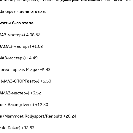
«Дакаре» - день отдыха.
ьтаты 6-го этапа
АЗ-мастер») 4:08.52
КАМАЗ-мастер») +1.08
МАЗ-мастер») +4.49
orex Loprais Praga) +5.43
 («МАЗ-СПОРТавто») +5.50
КАМАЗ-мастер») +6.52
ock Racing/Iveco) +12.30
к (Mammoet Rallysport/Renault) +20.24
ald Dakar) +32.53