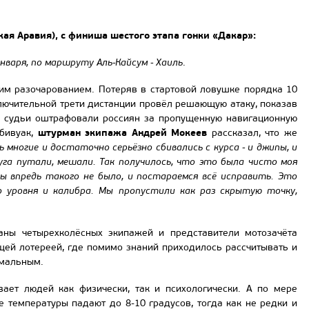
ая Аравия), с финиша шестого этапа гонки «Дакар»:
нваря, по маршруту Аль-Кайсум - Хаиль
.
м разочарованием. Потеряв в стартовой ловушке порядка 10
лючительной трети дистанции провёл решающую атаку, показав
ь: судьи оштрафовали россиян за пропущенную навигационную
штурман экипажа Андрей Мокеев
 бивуак,
рассказал, что же
 многие и достаточно серьёзно сбивались с курса - и джипы, и
уга путали, мешали. Так получилось, что это была чисто моя
ы впредь такого не было, и постараемся всё исправить. Это
о уровня и калибра. Мы пропустили как раз скрытую точку,
аны четырехколёсных экипажей и представители мотозачёта
щей лотереей, где помимо знаний приходилось рассчитывать и
емальным.
вает людей как физически, так и психологически. А по мере
 температуры падают до 8-10 градусов, тогда как не редки и