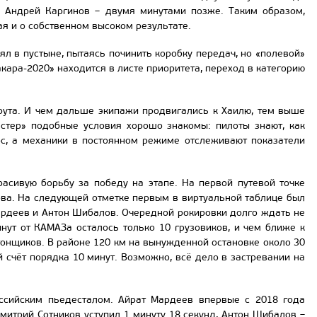
, Андрей Каргинов – двумя минутами позже. Таким образом,
я и о собственном высоком результате.
оял в пустыне, пытаясь починить коробку передач, но «полевой»
кара-2020» находится в листе приоритета, переход в категорию
рута. И чем дальше экипажи продвигались к Хаилю, тем выше
стер» подобные условия хорошо знакомы: пилоты знают, как
с, а механики в постоянном режиме отслеживают показатели
асивую борьбу за победу на этапе. На первой путевой точке
ва. На следующей отметке первым в виртуальной таблице был
Мардеев и Антон Шибалов. Очередной рокировки долго ждать не
нут от КАМАЗа осталось только 10 грузовиков, и чем ближе к
онщиков. В районе 120 км на вынужденной остановке около 30
 счёт порядка 10 минут. Возможно, всё дело в застревании на
ссийским пьедесталом. Айрат Мардеев впервые с 2018 года
Дмитрий Сотников уступил 1 минуту 18 секунд, Антон Шибалов –