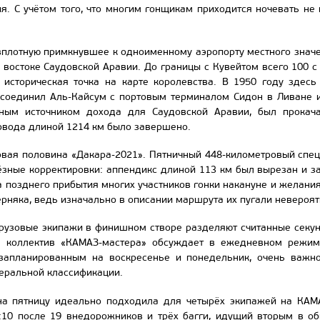
я. С учётом того, что многим гонщикам приходится ночевать не
вплотную примкнувшее к одноименному аэропорту местного значе
востоке Саудовской Аравии. До границы с Кувейтом всего 100 с
 историческая точка на карте королевства. В 1950 году здес
соединил Аль-Кайсум с портовым терминалом Сидон в Ливане и
вным источником дохода для Саудовской Аравии, был прокача
овода длиной 1214 км было завершено.
рвая половина «Дакара-2021». Пятничный 448-километровый спе
ёзные корректировки: аппендикс длиной 113 км был вырезан и 
а позднего прибытия многих участников гонки накануне и желани
ерняка, ведь изначально в описании маршрута их пугали невероя
грузовые экипажи в финишном створе разделяют считанные секун
ё коллектив «КАМАЗ-мастера» обсуждает в ежедневном режиме
запланированным на воскресенье и понедельник, очень важно
неральной классификации.
на пятницу идеально подходила для четырёх экипажей на КАМ
:10 после 19 внедорожников и трёх багги, идущий вторым в о