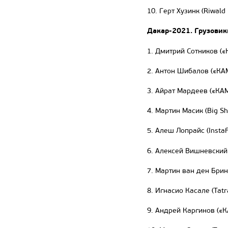
10. Герт Хузинк (Riwald
Дакар
-2021.
Грузовик
1. Дмитрий Сотников («
2. Антон Шибалов («КА
3. Айрат Мардеев («КАМ
4. Мартин Масик (Big Sh
5. Алеш Лопрайс (InstaF
6. Алексей Вишневский
7. Мартин ван ден Брин
8. Игнасио Касале (Tatr
9. Андрей Каргинов («К