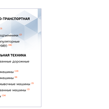
-ТРАНСПОРТНАЯ
(3)
подъемники
(2)
ипуляторные
(КМУ)
(36)
ЬНАЯ ТЕХНИКА
ванные дорожные
 машины
(15)
 машины
(8)
мывочные машины
(3)
ванные машины
(2)
ы
(24)