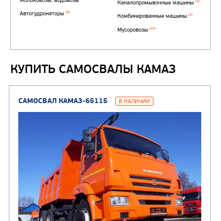
Автотопливозаправщи
(1)
аэродромные
Автоцистерны для пер
сжиженного углеводор
(4)
газа
КУПИТЬ САМОСВАЛЫ КАМАЗ
Нефтепромысловые ц
ГРУЗОВЫЕ АВТОМОБИЛИ
ПОДЪЕМНО-
(9)
Бортовые автомобили
ТРАНСПОРТНАЯ Т
(8)
Самосвалы
(3)
Автокраны
(8)
Седельные тягачи
Автогидроподъемник
(2)
Автофургоны
Крано-манипуляторны
(36)
установки (КМУ)
(12)
Шасси
КОММУНАЛЬНАЯ
АВТОБУСЫ
ТЕХНИКА
(3)
Вахтовые автобусы
Комбинированные дор