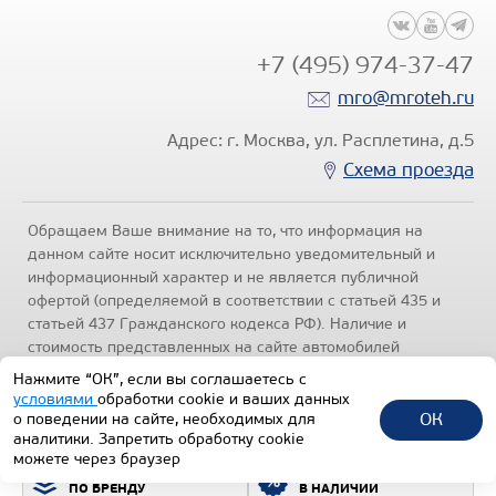
+7 (495) 974-37-47
mro@mroteh.ru
Адрес: г. Москва, ул. Расплетина, д.5
Схема проезда
Обращаем Ваше внимание на то, что информация на
данном сайте носит исключительно уведомительный и
информационный характер и не является публичной
офертой (определяемой в соответствии с статьей 435 и
статьей 437 Гражданского кодекса РФ). Наличие и
стоимость представленных на сайте автомобилей
уточняйте по телефонам отделов продаж, представленных
Нажмите “ОК”, если вы соглашаетесь с
в разделе "Контакты" настоящего ресурса.
Политика
условиями
обработки cookie и ваших данных
конфиденциальности
.
ОК
о поведении на сайте, необходимых для
аналитики. Запретить обработку cookie
1992-2026 © Все права защищены.
можете через браузер
ПОДБОР ТЕХНИКИ
ВСЯ ТЕХНИКА
ТЕХИНКОМ
ПО БРЕНДУ
В НАЛИЧИИ