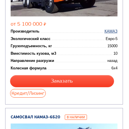
(18)
машины
АВТОЦИСТЕРНЫ
(15)
Вакуумные машины
Автотопливозаправщики
(8)
CHAMELEON (г. Егорьевск)
(8)
Илососные машины
(7)
Молоковозы, водовозы
Каналопромывочные 
(8)
Автогудронаторы
Комбинированные ма
(24)
Мусоровозы
САМОСВАЛ КАМАЗ-65115
В НАЛИЧИИ