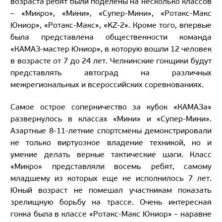
возраста ребят были поделены на несколько классов
– «Микро», «Мини», «Супер-Мини», «Ротакс-Макс
Юниор», «Ротакс-Макс», «KZ-2». Кроме того, впервые
была представлена общественности команда
«КАМАЗ-мастер Юниор», в которую вошли 12 человек
в возрасте от 7 до 24 лет. Челнинские гонщики будут
представлять автоград на различных
межрегиональных и всероссийских соревнованиях.
Самое острое соперничество за кубок «КАМАЗа»
развернулось в классах «Мини» и «Супер-Мини».
Азартные 8-11-летние спортсмены демонстрировали
не только виртуозное владение техникой, но и
умение делать верные тактические шаги. Класс
«Микро» представляли восемь ребят, самому
младшему из которых еще не исполнилось 7 лет.
Юный возраст не помешал участникам показать
зрелищную борьбу на трассе. Очень интересная
гонка была в классе «Ротакс-Макс Юниор» – наравне