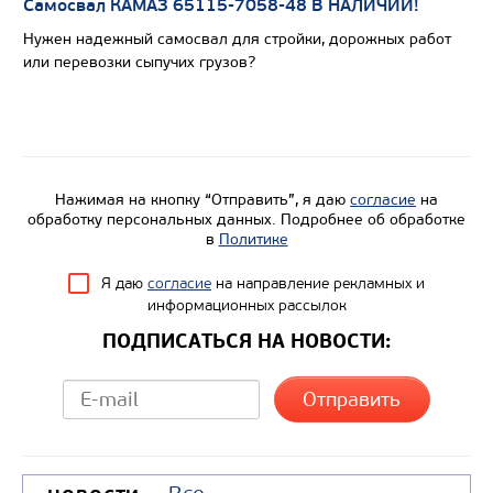
Цена по запросу
Самосвал КАМАЗ 65115-7058-48 В НАЛИЧИИ!
Производитель
Нужен надежный самосвал для стройки, дорожных работ
или перевозки сыпучих грузов?
Экологический класс
Грузоподъемность, кг
Вместимость кузова, м3
Направление разгрузки
Нажимая на кнопку “Отправить”, я даю
согласие
на
Колесная формула
обработку персональных данных. Подробнее об обработке
в
Политике
Узнать цену
Я даю
согласие
на направление рекламных и
информационных рассылок
ПОДПИСАТЬСЯ НА НОВОСТИ: