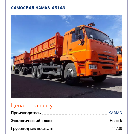
(36)
установки (КМУ)
(12)
Шасси
КОММУНАЛЬНАЯ
АВТОБУСЫ
ТЕХНИКА
(3)
Вахтовые автобусы
Комбинированные дор
(18)
машины
АВТОЦИСТЕРНЫ
(15)
Вакуумные машины
Автотопливозаправщики
(8)
CHAMELEON (г. Егорьевск)
(8)
Илососные машины
(7)
Молоковозы, водовозы
Каналопромывочные 
(8)
Автогудронаторы
Комбинированные ма
(24)
Мусоровозы