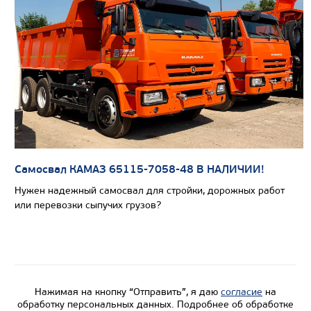
Цена по запросу
Производитель
Экологический класс
Грузоподъемность, кг
Вместимость кузова, м3
Направление разгрузки
Самосвал КАМАЗ 65115-7058-48 В НАЛИЧИИ!
Колесная формула
Нужен надежный самосвал для стройки, дорожных работ
или перевозки сыпучих грузов?
Узнать цену
Нажимая на кнопку “Отправить”, я даю
согласие
на
обработку персональных данных. Подробнее об обработке