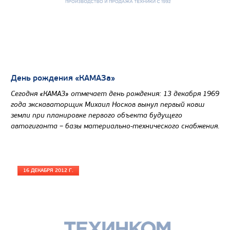
Экологический класс
Грузоподъемность, кг
Вместимость кузова, м3
Направление разгрузки
Колесная формула
День рождения «КАМАЗа»
Узнать цену
Сегодня «КАМАЗ» отмечает день рождения: 13 декабря 1969
года экскаваторщик Михаил Носков вынул первый ковш
земли при планировке первого объекта будущего
автогиганта – базы материально-технического снабжения.
16 ДЕКАБРЯ 2012 Г.