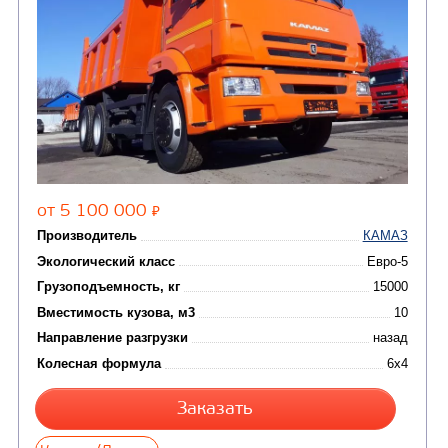
(8)
CHAMELEON (г. Егорьевск)
(8)
Илососные машины
(7)
Молоковозы, водовозы
Каналопромывочные 
(8)
Автогудронаторы
Комбинированные ма
(24)
Мусоровозы
САМОСВАЛ КАМАЗ-65115
В НАЛИЧИИ