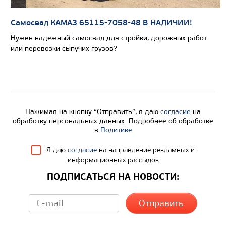
Самосвал КАМАЗ 65115-7058-48 В НАЛИЧИИ!
Цена по запросу
Нужен надежный самосвал для стройки, дорожных работ
Производитель
или перевозки сыпучих грузов?
Экологический класс
Грузоподъемность, кг
Вместимость кузова, м3
Направление разгрузки
Нажимая на кнопку “Отправить”, я даю
согласие
на
обработку персональных данных. Подробнее об обработке
Колесная формула
в
Политике
Узнать цену
Я даю
согласие
на направление рекламных и
информационных рассылок
ПОДПИСАТЬСЯ НА НОВОСТИ: