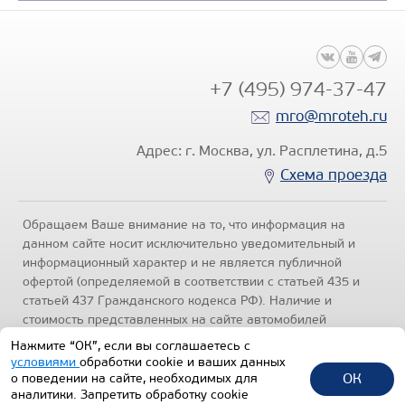
+7 (495) 974-37-47
mro@mroteh.ru
Адрес: г. Москва, ул. Расплетина, д.5
Схема проезда
Обращаем Ваше внимание на то, что информация на
данном сайте носит исключительно уведомительный и
информационный характер и не является публичной
офертой (определяемой в соответствии с статьей 435 и
статьей 437 Гражданского кодекса РФ). Наличие и
стоимость представленных на сайте автомобилей
уточняйте по телефонам отделов продаж, представленных
Нажмите “ОК”, если вы соглашаетесь с
в разделе "Контакты" настоящего ресурса.
Политика
условиями
обработки cookie и ваших данных
конфиденциальности
.
ОК
о поведении на сайте, необходимых для
аналитики. Запретить обработку cookie