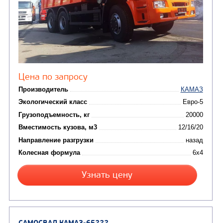
КОММУНАЛЬНАЯ
АВТОБУСЫ
ТЕХНИКА
(3)
Вахтовые автобусы
Комбинированные дор
(18)
машины
АВТОЦИСТЕРНЫ
(15)
Вакуумные машины
Автотопливозаправщики
(8)
CHAMELEON (г. Егорьевск)
(8)
Илососные машины
(7)
Молоковозы, водовозы
Каналопромывочные 
(8)
Автогудронаторы
Комбинированные ма
(24)
Мусоровозы