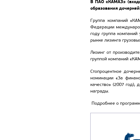
В ПАО «КАМАЗ» (входи
образования дочерней
Группа компаний «КА
Федерации международ
году группа компаний 
рынке лизинга грузовы
Лизинг от производит
группой компаний «КАМ
Стопроцентное дочерн
номинации «За финанс
качество» (2007 год),
награды.
Подробнее о программ