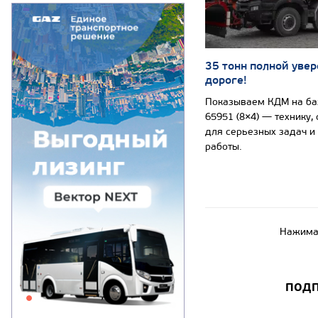
35 тонн полной увер
дороге!
Показываем КДМ на б
65951 (8×4) — технику,
для серьезных задач и
работы.
Нажимая
ПОДП