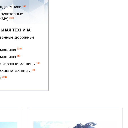
подъемники
(2)
ипуляторные
(КМУ)
(36)
ЬНАЯ ТЕХНИКА
ванные дорожные
 машины
(15)
 машины
(8)
мывочные машины
(3)
ванные машины
(2)
ы
(24)