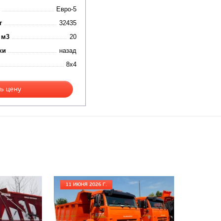
Евро-5
г
32435
 м3
20
ки
назад
8x4
ь цену
11 ИЮНЯ 2026 Г.