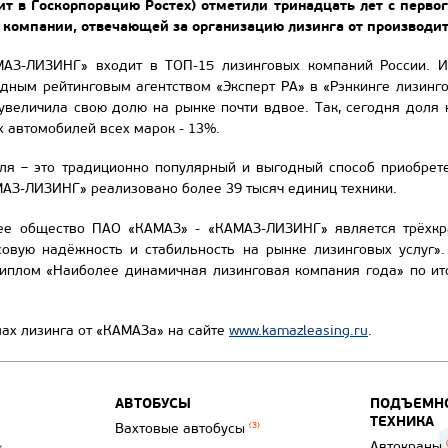
т в Госкорпорацию Ростех) отметили тринадцать лет с первог
 компании, отвечающей за организацию лизинга от производит
МАЗ-ЛИЗИНГ» входит в ТОП-15 лизинговых компаний России. И
ным рейтинговым агентством «Эксперт РА» в «Рэнкинге лизингов
увеличила свою долю на рынке почти вдвое. Так, сегодня доля 
х автомобилей всех марок - 13%.
еля – это традиционно популярный и выгодный способ приобрете
АЗ-ЛИЗИНГ» реализовано более 39 тысяч единиц техники.
ее общество ПАО «КАМАЗ» - «КАМАЗ-ЛИЗИНГ» является трёхкр
овую надёжность и стабильность на рынке лизинговых услуг»
 диплом «Наиболее динамичная лизинговая компания года» по ит
ах лизинга от «КАМАЗа» на сайте
www.kamazleasing.ru
.
АВТОБУСЫ
ПОДЪЕМНО
ТЕХНИКА
Вахтовые автобусы
(3)
Автокраны