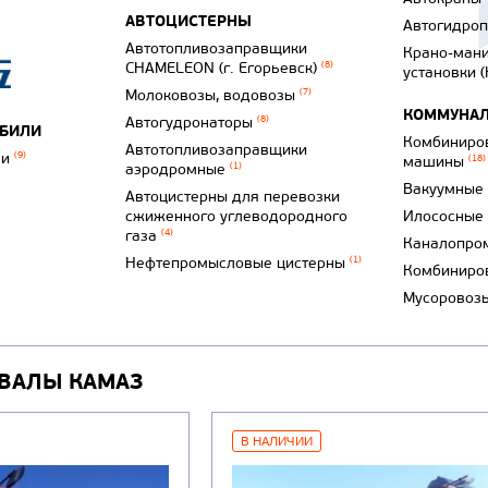
АВТОЦИСТЕРНЫ
Автогидро
Автотопливозаправщики
Крано-ман
CHAMELEON (г. Егорьевск)
(8)
установки 
Молоковозы, водовозы
(7)
КОММУНАЛ
Автогудронаторы
(8)
ОБИЛИ
Комбиниро
Автотопливозаправщики
ли
(9)
машины
(18)
аэродромные
(1)
Вакуумные
Автоцистерны для перевозки
сжиженного углеводородного
Илососные
газа
(4)
Каналопро
Нефтепромысловые цистерны
(1)
Комбиниро
Мусоровоз
ВАЛЫ КАМАЗ
В НАЛИЧИИ