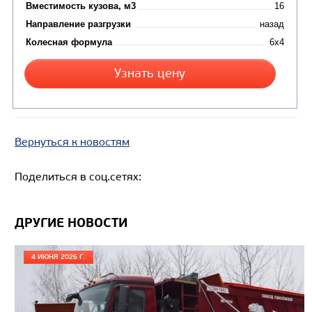
Вернуться к новостям
Поделиться в соц.сетях:
ДРУГИЕ НОВОСТИ
Цена по запросу
Производитель
4 ИЮНЯ 2026 Г.
Экологический класс
Грузоподъемность, кг