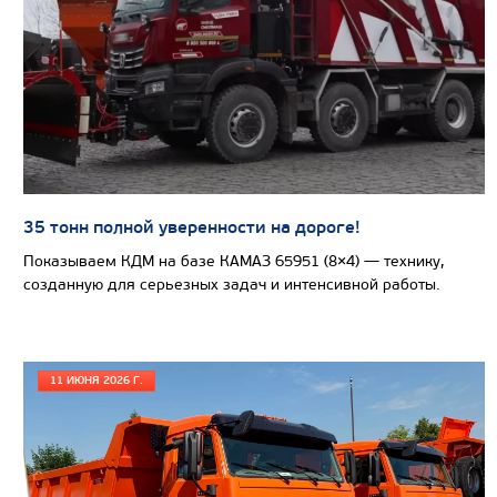
Вместимость кузова, м3
Направление разгрузки
Колесная формула
Узнать цену
35 тонн полной уверенности на дороге!
Показываем КДМ на базе КАМАЗ 65951 (8×4) — технику,
САМОСВАЛ КАМАЗ-6580
созданную для серьезных задач и интенсивной работы.
11 ИЮНЯ 2026 Г.