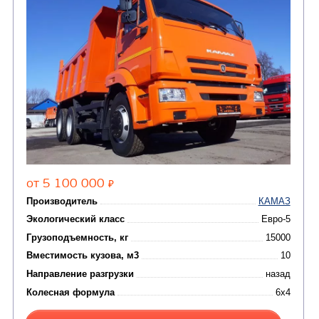
(8)
Самосвалы
(3)
Автокраны
(8)
Седельные тягачи
Автогидроподъемник
(2)
Автофургоны
Крано-манипуляторны
(36)
установки (КМУ)
(12)
Шасси
КОММУНАЛЬНАЯ
АВТОБУСЫ
ТЕХНИКА
(3)
Вахтовые автобусы
Комбинированные дор
(18)
машины
АВТОЦИСТЕРНЫ
(15)
Вакуумные машины
Автотопливозаправщики
(8)
CHAMELEON (г. Егорьевск)
(8)
Илососные машины
(7)
Молоковозы, водовозы
Каналопромывочные 
(8)
Автогудронаторы
Комбинированные ма
(24)
Мусоровозы