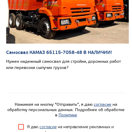
Самосвал КАМАЗ 65115-7058-48 В НАЛИЧИИ!
Нужен надежный самосвал для стройки, дорожных работ
Цена по запросу
или перевозки сыпучих грузов?
Производитель
Экологический класс
Грузоподъемность, кг
Вместимость кузова, м3
Нажимая на кнопку “Отправить”, я даю
согласие
на
обработку персональных данных. Подробнее об обработке
Направление разгрузки
в
Политике
Колесная формула
Я даю
согласие
на направление рекламных и