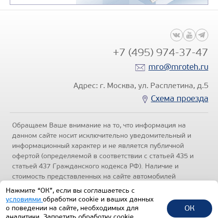
+7 (495) 974-37-47
mro@mroteh.ru
Адрес: г. Москва, ул. Расплетина, д.5
Схема проезда
Обращаем Ваше внимание на то, что информация на
данном сайте носит исключительно уведомительный и
информационный характер и не является публичной
офертой (определяемой в соответствии с статьей 435 и
статьей 437 Гражданского кодекса РФ). Наличие и
стоимость представленных на сайте автомобилей
уточняйте по телефонам отделов продаж, представленных
Нажмите “ОК”, если вы соглашаетесь с
в разделе "Контакты" настоящего ресурса.
Политика
условиями
обработки cookie и ваших данных
конфиденциальности
.
ОК
о поведении на сайте, необходимых для
аналитики. Запретить обработку cookie