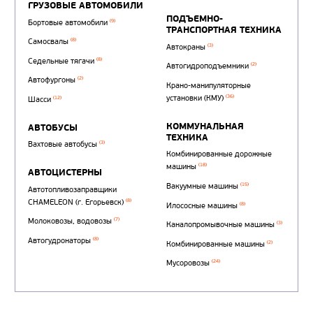
Автотопливозаправщи
(1)
аэродромные
Автоцистерны для пер
сжиженного углеводор
(4)
газа
Нефтепромысловые ц
ГРУЗОВЫЕ АВТОМОБИЛИ
ПОДЪЕМНО-
(9)
Бортовые автомобили
ТРАНСПОРТНАЯ Т
(8)
Самосвалы
(3)
Автокраны
(8)
Седельные тягачи