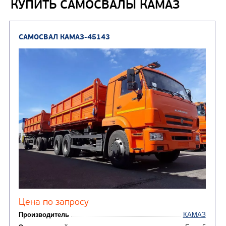
КУПИТЬ САМОСВАЛЫ КАМАЗ
Автогидроподъемник
(2)
Автофургоны
Крано-манипуляторны
(36)
установки (КМУ)
(12)
Шасси
КОММУНАЛЬНАЯ
АВТОБУСЫ
ТЕХНИКА
(3)
Вахтовые автобусы
Комбинированные дор
(18)
машины
АВТОЦИСТЕРНЫ
(15)
Вакуумные машины
Автотопливозаправщики
(8)
CHAMELEON (г. Егорьевск)
(8)
Илососные машины
(7)
Молоковозы, водовозы
Каналопромывочные 
(8)
Автогудронаторы
Комбинированные ма
(24)
Мусоровозы