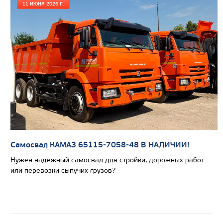
11 ИЮНЯ 2026 Г.
Цена по запросу
Производитель
Экологический класс
Грузоподъемность, кг
Вместимость кузова, м3
Самосвал КАМАЗ 65115-7058-48 В НАЛИЧИИ!
Направление разгрузки
Нужен надежный самосвал для стройки, дорожных работ
Колесная формула
или перевозки сыпучих грузов?
Узнать цену