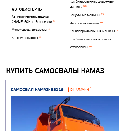
КУПИТЬ САМОСВАЛЫ КАМАЗ
Автотопливозаправщи
(1)
аэродромные
Автоцистерны для пер
сжиженного углеводор
(4)
газа
Нефтепромысловые ц
ГРУЗОВЫЕ АВТОМОБИЛИ
ПОДЪЕМНО-
(9)
Бортовые автомобили