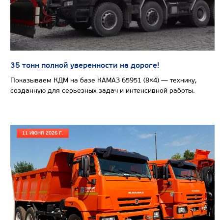
Грузоподъемность, кг
Вместимость кузова, м3
Направление разгрузки
Колесная формула
35 тонн полной уверенности на дороге!
Узнать цену
Показываем КДМ на базе КАМАЗ 65951 (8×4) — технику,
созданную для серьезных задач и интенсивной работы.
11 ИЮНЯ 2026 Г.
САМОСВАЛ КАМАЗ-65222