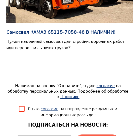
Самосвал КАМАЗ 65115-7058-48 В НАЛИЧИИ!
Нужен надежный самосвал для стройки, дорожных работ
или перевозки сыпучих грузов?
Цена по запросу
Производитель
Нажимая на кнопку “Отправить”, я даю
согласие
на
обработку персональных данных. Подробнее об обработке
Экологический класс
в
Политике
Грузоподъемность, кг
Я даю
согласие
на направление рекламных и
Вместимость кузова, м3
информационных рассылок
Направление разгрузки
ПОДПИСАТЬСЯ НА НОВОСТИ:
Колесная формула