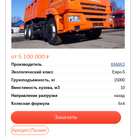
ТРАНСПОРТНАЯ Т
(8)
Самосвалы
(3)
Автокраны
(8)
Седельные тягачи
Автогидроподъемник
(2)
Автофургоны
Крано-манипуляторны
(36)
установки (КМУ)
(12)
Шасси
КОММУНАЛЬНАЯ
АВТОБУСЫ
ТЕХНИКА
(3)
Вахтовые автобусы
Комбинированные дор
(18)
машины
АВТОЦИСТЕРНЫ
(15)
Вакуумные машины
Автотопливозаправщики
(8)
CHAMELEON (г. Егорьевск)
(8)
Илососные машины
(7)
Молоковозы, водовозы
Каналопромывочные 
(8)
Автогудронаторы
Комбинированные ма
(24)
Мусоровозы