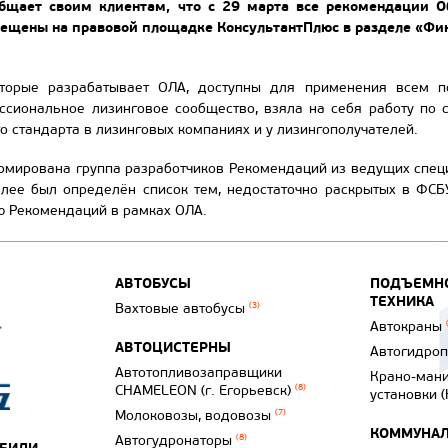
щает своим клиентам, что с 29 марта все рекомендации О
мещены на правовой площадке КонсультантПлюс в разделе «Фин
оторые разрабатывает ОЛА, доступны для применения всем п
ссиональное лизинговое сообщество, взяла на себя работу по 
 стандарта в лизинговых компаниях и у лизингополучателей.
рмирована группа разработчиков Рекомендаций из ведущих специ
лее был определён список тем, недостаточно раскрытых в ФСБУ 
ю Рекомендаций в рамках ОЛА.
АВТОБУСЫ
ПОДЪЕМНО
ТЕХНИКА
Вахтовые автобусы
(3)
Автокраны
АВТОЦИСТЕРНЫ
Автогидро
Автотопливозаправщики
Крано-ман
CHAMELEON (г. Егорьевск)
(8)
установки 
Молоковозы, водовозы
(7)
КОММУНАЛ
Автогудронаторы
(8)