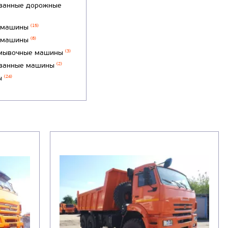
ванные дорожные
 машины
(15)
 машины
(8)
мывочные машины
(3)
ванные машины
(2)
ы
(24)