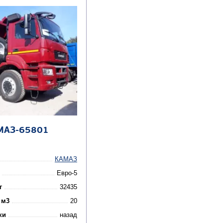
МАЗ-65801
КАМАЗ
Евро-5
г
32435
 м3
20
ки
назад