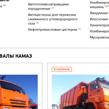
ОБИЛИ
Комбиниро
Автотопливозаправщики
ли
(9)
машины
(18)
аэродромные
(1)
Вакуумные
Автоцистерны для перевозки
сжиженного углеводородного
Илососные
газа
(4)
Каналопро
Нефтепромысловые цистерны
(1)
Комбиниро
Мусоровоз
ВАЛЫ КАМАЗ
В НАЛИЧИИ