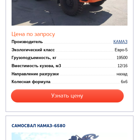
Комбинированные дор
(18)
машины
АВТОЦИСТЕРНЫ
(15)
Вакуумные машины
Автотопливозаправщики
(8)
CHAMELEON (г. Егорьевск)
(8)
Илососные машины
(7)
Молоковозы, водовозы
Каналопромывочные 
(8)
Автогудронаторы
Комбинированные ма
(24)
Мусоровозы
САМОСВАЛ КАМАЗ-65115
В НАЛИЧИИ