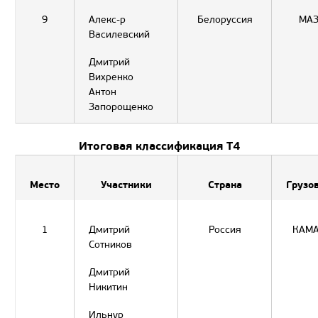
9
Алекс-р
Белоруссия
МА
Василевский
Дмитрий
Вихренко
Антон
Запорощенко
Итоговая классификация Т4
Место
Участники
Страна
Грузо
1
Дмитрий
Россия
КАМ
Сотников
Дмитрий
Никитин
Ильнур