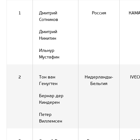
1
Дмитрий
Россия
КАМ
Сотников
Дмитрий
Никитин
Ильнур
Мустафин
2
Тон ван
Нидерланды-
IVEC
Генугтен
Бельгия
Бернар дер
Киндерен
Петер
Виллемсен