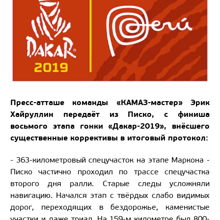
Пресс-атташе команды «КАМАЗ-мастер» Эрик
Хайруллин передаёт из Писко, с финиша
восьмого этапа гонки «Дакар-2019», внёсшего
существенные коррективы в итоговый протокол:
- 363-километровый спецучасток на этапе Маркона -
Писко частично проходил по трассе спецучастка
второго дня ралли. Старые следы усложняли
навигацию. Начался этап с твёрдых слабо видимых
дорог, переходящих в бездорожье, каменистые
участки и даже триал. На 159-м километре был 800-