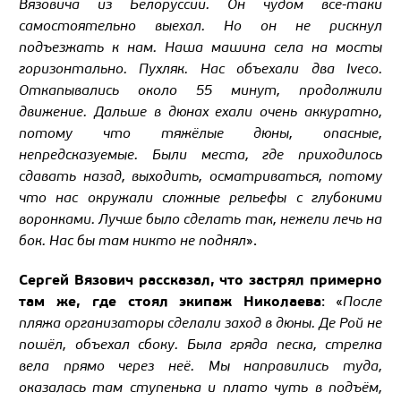
Вязовича из Белоруссии. Он чудом всё-таки
самостоятельно выехал. Но он не рискнул
подъезжать к нам. Наша машина села на мосты
горизонтально. Пухляк. Нас объехали два Iveco.
Откапывались около 55 минут, продолжили
движение. Дальше в дюнах ехали очень аккуратно,
потому что тяжёлые дюны, опасные,
непредсказуемые. Были места, где приходилось
сдавать назад, выходить, осматриваться, потому
что нас окружали сложные рельефы с глубокими
воронками. Лучше было сделать так, нежели лечь на
бок. Нас бы там никто не поднял
».
Сергей Вязович рассказал, что застрял примерно
там же, где стоял экипаж Николаева
: «
После
пляжа организаторы сделали заход в дюны. Де Рой не
пошёл, объехал сбоку. Была гряда песка, стрелка
вела прямо через неё. Мы направились туда,
оказалась там ступенька и плато чуть в подъём,