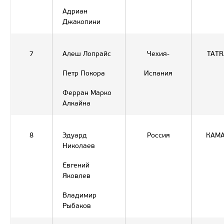
Адриан
Джакопини
7
Алеш Лопрайс
Чехия-
TATR
Петр Покора
Испания
Ферран Марко
Алкайна
8
Эдуард
Россия
КАМ
Николаев
Евгений
Яковлев
Владимир
Рыбаков