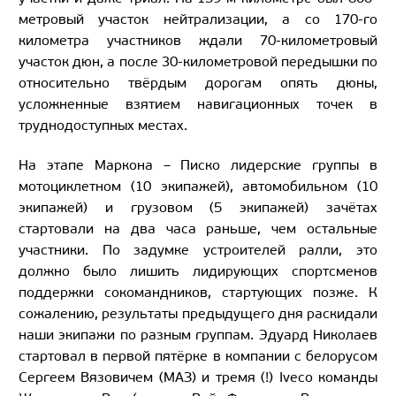
метровый участок нейтрализации, а со 170-го
километра участников ждали 70-километровый
участок дюн, а после 30-километровой передышки по
относительно твёрдым дорогам опять дюны,
усложненные взятием навигационных точек в
труднодоступных местах.
На этапе Маркона – Писко лидерские группы в
мотоциклетном (10 экипажей), автомобильном (10
экипажей) и грузовом (5 экипажей) зачётах
стартовали на два часа раньше, чем остальные
участники. По задумке устроителей ралли, это
должно было лишить лидирующих спортсменов
поддержки сокомандников, стартующих позже. К
сожалению, результаты предыдущего дня раскидали
наши экипажи по разным группам. Эдуард Николаев
стартовал в первой пятёрке в компании с белорусом
Сергеем Вязовичем (МАЗ) и тремя (!) Iveco команды