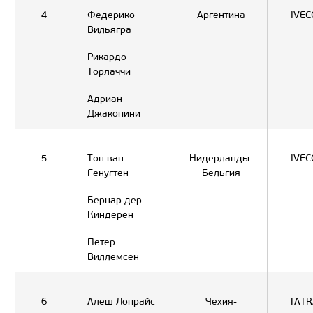
4
Федерико
Аргентина
IVEC
Вильягра
Рикардо
Торлаччи
Адриан
Джакопини
5
Тон ван
Нидерланды-
IVEC
Генугтен
Бельгия
Бернар дер
Киндерен
Петер
Виллемсен
6
Алеш Лопрайс
Чехия-
TATR