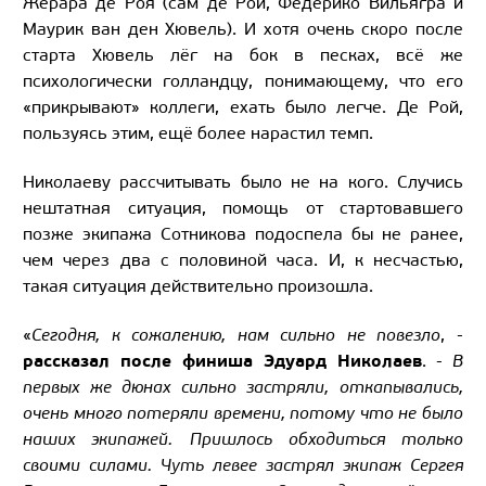
Жерара де Роя (сам де Рой, Федерико Вильягра и
Маурик ван ден Хювель). И хотя очень скоро после
старта Хювель лёг на бок в песках, всё же
психологически голландцу, понимающему, что его
«прикрывают» коллеги, ехать было легче. Де Рой,
пользуясь этим, ещё более нарастил темп.
Николаеву рассчитывать было не на кого. Случись
нештатная ситуация, помощь от стартовавшего
позже экипажа Сотникова подоспела бы не ранее,
чем через два с половиной часа. И, к несчастью,
такая ситуация действительно произошла.
«
Сегодня, к сожалению, нам сильно не повезло
, -
рассказал после финиша Эдуард Николаев
. -
В
первых же дюнах сильно застряли, откапывались,
очень много потеряли времени, потому что не было
наших экипажей. Пришлось обходиться только
своими силами. Чуть левее застрял экипаж Сергея