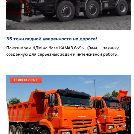
35 тонн полной уверенности на дороге!
Показываем КДМ на базе КАМАЗ 65951 (8×4) — технику,
созданную для серьезных задач и интенсивной работы.
Цена по запросу
11 ИЮНЯ 2026 Г.
Производитель
Экологический класс
Грузоподъемность, кг
Вместимость кузова, м3
Направление разгрузки