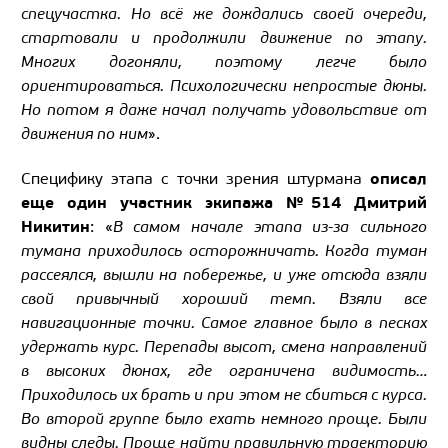
спецучастка. Но всё же дождались своей очереди,
стартовали и продолжили движение по этапу.
Многих догоняли, поэтому легче было
ориентироваться. Психологически непростые дюны.
Но потом я даже начал получать удовольствие от
движения по ним
».
описал
Специфику этапа с точки зрения штурмана
еще один участник экипажа №514 Дмитрий
Никитин
: «
В самом начале этапа из-за сильного
тумана приходилось осторожничать. Когда туман
рассеялся, вышли на побережье, и уже отсюда взяли
свой привычный хороший темп. Взяли все
навигационные точки. Самое главное было в песках
удержать курс. Перепады высот, смена направлений
в высоких дюнах, где ограничена видимость…
Приходилось их брать и при этом не сбиться с курса.
Во второй группе было ехать немного проще. Были
видны следы. Проще найти правильную траекторию