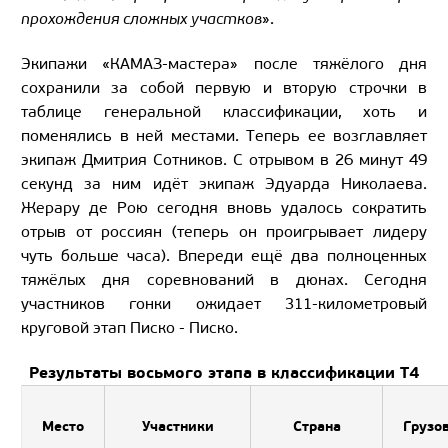
прохождения сложных участков
».
Экипажи «КАМАЗ-мастера» после тяжёлого дня
сохранили за собой первую и вторую строчки в
таблице генеральной классификации, хоть и
поменялись в ней местами. Теперь ее возглавляет
экипаж Дмитрия Сотников. С отрывом в 26 минут 49
секунд за ним идёт экипаж Эдуарда Николаева.
Жерару де Рою сегодня вновь удалось сократить
отрыв от россиян (теперь он проигрывает лидеру
чуть больше часа). Впереди ещё два полноценных
тяжёлых дня соревнований в дюнах. Сегодня
участников гонки ожидает 311-километровый
круговой этап Писко - Писко.
Результаты восьмого этапа в классификации Т4
Место
Участники
Страна
Грузо