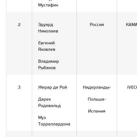
Мустафин
2
Эдуард
Россия
КАМ
Николаев
Евгений
Яковлев
Владимир
Рыбаков
3
Жерар де Рой
Нидерланды-
IVEC
Дарек
Польша-
Родевальд
Испания
Муз
Торраллардона