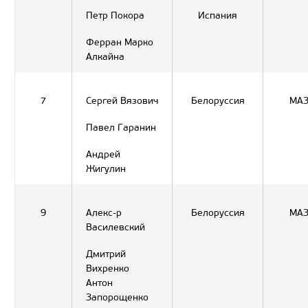
Петр Покора
Испания
Ферран Марко
Алкайна
7
Сергей Вязович
Белоруссия
МА
Павел Гаранин
Андрей
Жигулин
9
Алекс-р
Белоруссия
МА
Василевский
Дмитрий
Вихренко
Антон
Запорощенко