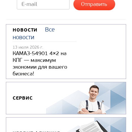
Все
НОВОСТИ
новости
Цена по запросу
13 июля 2026 г.
Производитель
КАМАЗ-54901 4×2 на
Экологический класс
КПГ — максимум
экономии для вашего
Грузоподъемность, кг
бизнеса!
Вместимость кузова, м3
Направление разгрузки
Колесная формула
СЕРВИС
Узнать цену