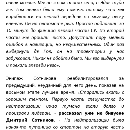
очень мягкое. Мы на этом плато сели, и Эдик туда
же. Там нельзя было ему помочь, потому что мы
карабкались на первой передаче по мягкому песку
еле-еле. Он на автомате рыл. Просто подловили за
10 минут до финиша первой части СУ. Во второй
части мы прошли чисто. Допустили пару мелких
ошибок в навигации, но несущественных. Один раз
выдернули де Роя, он на траектории у нас
забуксовал. Никак не обойти было. Мы его выдернули
и поехали впереди него
».
Экипаж Сотникова реабилитировался за
предыдущий, неудачный для него день, показав на
восьмом этапе лучшее время. «
Старались ехать с
хорошим темпом. Первую часть спецучастка до
нейтрализации из-за тумана ехали долго и
рассказал уже на бивуаке
проиграли лидерам
, -
Дмитрий Сотников
. -
На нейтрализации была
какая-то путаница со стартом на вторую часть