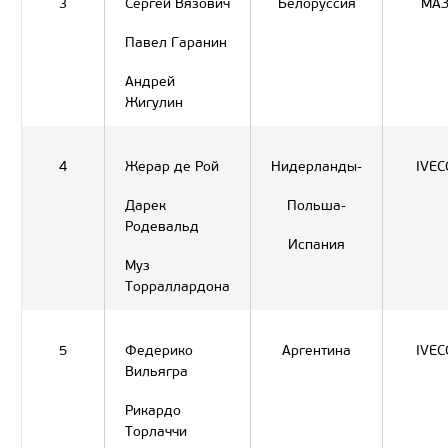
3
Сергей Вязович
Белоруссия
МА
Павел Гаранин
Андрей
Жигулин
4
Жерар де Рой
Нидерланды-
IVEC
Дарек
Польша-
Родевальд
Испания
Муз
Торраллардона
5
Федерико
Аргентина
IVEC
Вильягра
Рикардо
Торлаччи