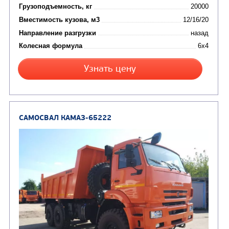
Автотопливозаправщи
(1)
аэродромные
Автоцистерны для пер
сжиженного углеводор
(4)
газа
Нефтепромысловые ц
ГРУЗОВЫЕ АВТОМОБИЛИ
ПОДЪЕМНО-
(9)
Бортовые автомобили
ТРАНСПОРТНАЯ Т
(8)
Самосвалы
(3)
Автокраны
(8)
Седельные тягачи
Автогидроподъемник
(2)
Автофургоны
Крано-манипуляторны
(36)
установки (КМУ)
(12)
Шасси
КОММУНАЛЬНАЯ
АВТОБУСЫ
ТЕХНИКА
(3)
Вахтовые автобусы