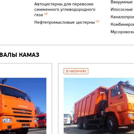
Вакуумные
Автоцистерны для перевозки
сжиженного углеводородного
Илососные
газа
(4)
Каналопро
Нефтепромысловые цистерны
(1)
Комбиниро
Мусоровоз
ВАЛЫ КАМАЗ
В НАЛИЧИИ