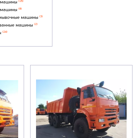
 машины
(15)
 машины
(8)
мывочные машины
(3)
ванные машины
(2)
ы
(24)