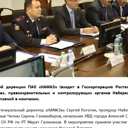
ой дирекции ПАО «КАМАЗ» (входит в Госкорпорацию Ростех
а», правоохранительных и контролирующих органов Набер
плений в компании.
генеральный директор «КАМАЗа» Сергей Когогин, прокурор Наб
ные Челны Сирень Галиакберов, начальник УВД города Алексей С
СК РФ по РТ Марат Галиханов. В мероприятии приняли участие