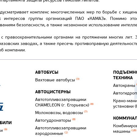
епартамента защиты ресурсов Николай Липатов.
дусматривает комплекс многочисленных мер по борьбе с хищени
х интересов группы организаций ПАО «КАМАЗ». Помимо этог
ваниям безопасности, а также незаконное использование интелле
 с правоохранительными органами на протяжении многих лет. 
азовских заводах, а также пресечь противоправную деятельност
б компании.
АВТОБУСЫ
ПОДЪЕМНО
ТЕХНИКА
Вахтовые автобусы
(3)
Автокраны
АВТОЦИСТЕРНЫ
Автогидро
Автотопливозаправщики
Крано-ман
CHAMELEON (г. Егорьевск)
(8)
установки 
Молоковозы, водовозы
(7)
КОММУНАЛ
Автогудронаторы
(8)
ОБИЛИ
Комбиниро
Автотопливозаправщики
ли
(9)
машины
(18)
аэродромные
(1)