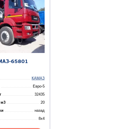
МАЗ-65801
КАМАЗ
Евро-5
г
32435
 м3
20
ки
назад
8x4