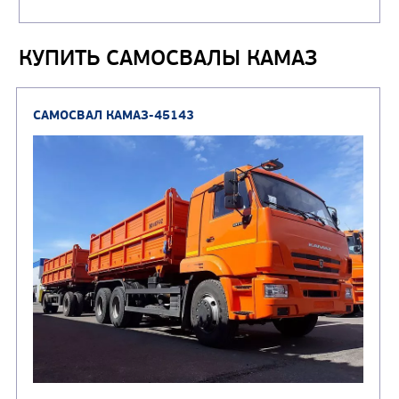
(4)
газа
Нефтепромысловые ц
КУПИТЬ САМОСВАЛЫ КАМАЗ
ГРУЗОВЫЕ АВТОМОБИЛИ
ПОДЪЕМНО-
(9)
Бортовые автомобили
ТРАНСПОРТНАЯ Т
(8)
Самосвалы
(3)
Автокраны
(8)
Седельные тягачи
Автогидроподъемник
(2)
Автофургоны
Крано-манипуляторны
(36)
установки (КМУ)
(12)
Шасси
КОММУНАЛЬНАЯ
АВТОБУСЫ
ТЕХНИКА
(3)
Вахтовые автобусы
Комбинированные дор
(18)
машины
АВТОЦИСТЕРНЫ
(15)
Вакуумные машины
Автотопливозаправщики
(8)
CHAMELEON (г. Егорьевск)
(8)
Илососные машины