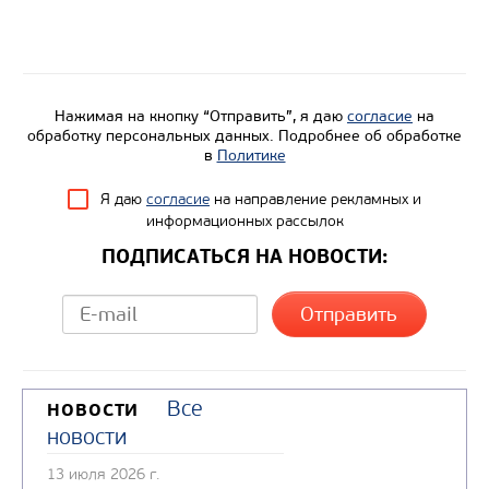
Грузоподъемность, кг
Вместимость кузова, м3
Направление разгрузки
Колесная формула
Нажимая на кнопку “Отправить”, я даю
согласие
на
обработку персональных данных. Подробнее об обработке
в
Политике
Узнать цену
Я даю
согласие
на направление рекламных и
информационных рассылок
ПОДПИСАТЬСЯ НА НОВОСТИ:
Все
НОВОСТИ
новости
13 июля 2026 г.