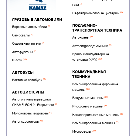
Автотопливозаправщи
(1)
аэродромные
Автоцистерны для пер
сжиженного углеводор