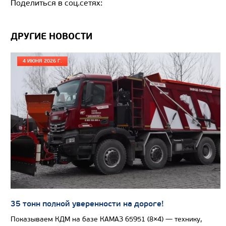
Поделиться в соц.сетях:
Цена по запросу
Производитель
ДРУГИЕ НОВОСТИ
Экологический класс
4 ИЮНЯ 2026 Г.
Грузоподъемность, кг
Вместимость кузова, м3
Направление разгрузки
Колесная формула
Узнать цену
САМОСВАЛ КАМАЗ-65802
35 тонн полной уверенности на дороге!
Показываем КДМ на базе КАМАЗ 65951 (8×4) — технику,