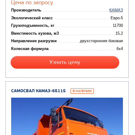
(7)
Молоковозы, водовозы
Каналопромывочные 
(8)
Автогудронаторы
Комбинированные ма
(24)
Мусоровозы
САМОСВАЛ КАМАЗ-45143