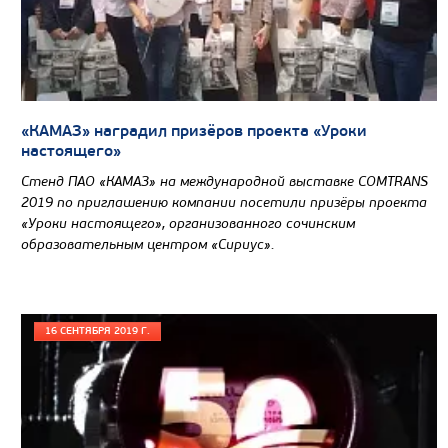
Экологический класс
Грузоподъемность, кг
Вместимость кузова, м3
Направление разгрузки
«КАМАЗ» наградил призёров проекта «Уроки
Колесная формула
настоящего»
Стенд ПАО «КАМАЗ» на международной выставке COMTRANS
Узнать цену
2019 по приглашению компании посетили призёры проекта
«Уроки настоящего», организованного сочинским
образовательным центром «Сириус».
16 СЕНТЯБРЯ 2019 Г.