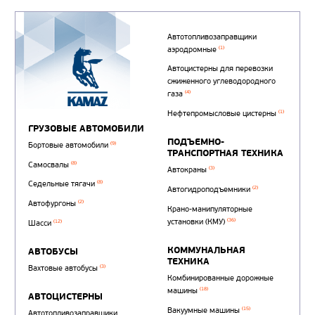
Автотопливозаправщи
(1)
аэродромные