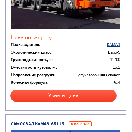
(8)
CHAMELEON (г. Егорьевск)
(8)
Илососные машины
(7)
Молоковозы, водовозы
Каналопромывочные 
(8)
Автогудронаторы
Комбинированные ма
(24)
Мусоровозы
САМОСВАЛ КАМАЗ-45143